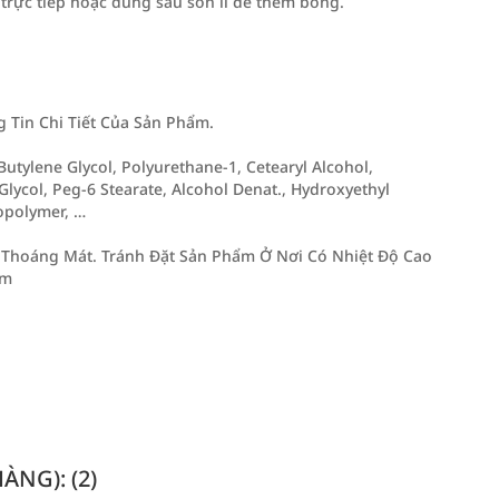
trực tiếp hoặc dùng sau son lì để thêm bóng.
Tin Chi Tiết Của Sản Phẩm.
Butylene Glycol, Polyurethane-1, Cetearyl Alcohol,
 Glycol, Peg-6 Stearate, Alcohol Denat., Hydroxyethyl
opolymer, …
Thoáng Mát. Tránh Đặt Sản Phẩm Ở Nơi Có Nhiệt Độ Cao
Em
NG): (2)