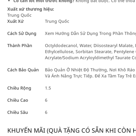
Có cần lót môi trước không?
Không bắt buộc. Có thể thoa 
Xuất xứ thương hiệu:
Trung Quốc
Xuất Xứ
Trung Quốc
Cách Sử Dụng
Xem Hướng Dẫn Sử Dụng Trong Phần Thông 
Thành Phần
Octyldodecanol, Water, Diisostearyl Malate, 
Ethylcellulose, Sorbitan Stearate, Pentylene
Acrylate/Sodium Acryloyldimethyl Taurate C
Cách Bảo Quản
Bảo Quản Ở Nhiệt Độ Thường, Nơi Khô Ráo 
Và Ánh Nắng Trực Tiếp. Để Xa Tầm Tay Trẻ 
Chiều Rộng
1.5
Chiều Cao
6
Chiều Sâu
6
KHUYẾN MÃI (QUÀ TẶNG CÓ SẴN KHI CÒN HÀ