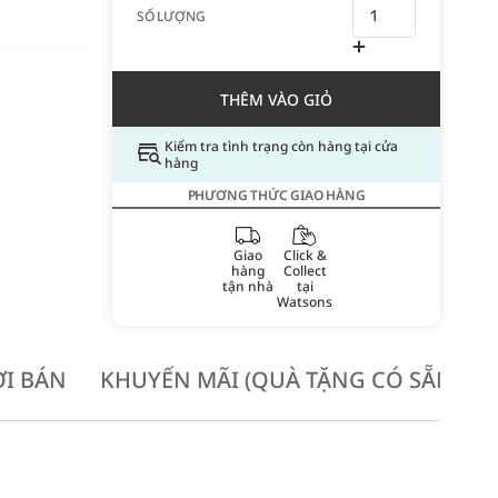
SỐ LƯỢNG
THÊM VÀO GIỎ
Kiểm tra tình trạng còn hàng tại cửa
hàng
PHƯƠNG THỨC GIAO HÀNG
Giao
Click &
hàng
Collect
tận nhà
tại
Watsons
I BÁN
KHUYẾN MÃI (QUÀ TẶNG CÓ SẴN KH