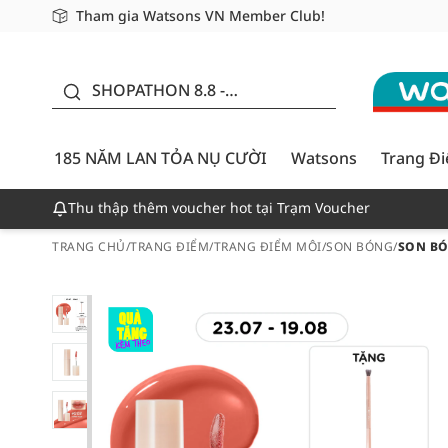
Tham gia Watsons VN Member Club!
Miễn phí giao hàng cho đơn hàng từ 249,000Đ
Giao hàng nhanh 24h - Áp dụng khu vực TP. Hồ Chí M
185 NĂM LAN TỎA NỤ
CƯỜI - GIẢM ĐẾN
SHOPATHON 8.8 -
50%
DEAL ĐỈNH
185 NĂM LAN TỎA NỤ CƯỜI
Watsons
Trang Đ
Thu thập thêm voucher hot tại Trạm Voucher
TRANG CHỦ
/
TRANG ĐIỂM
/
TRANG ĐIỂM MÔI
/
SON BÓNG
/
SON BÓ