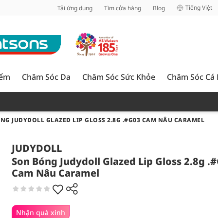
inh
Tiếng Việt
Tải ứng dụng
Tìm cửa hàng
Blog
iểm
Chăm Sóc Da
Chăm Sóc Sức Khỏe
Chăm Sóc Cá
NG JUDYDOLL GLAZED LIP GLOSS 2.8G .#G03 CAM NÂU CARAMEL
JUDYDOLL
Son Bóng Judydoll Glazed Lip Gloss 2.8g .
Cam Nâu Caramel
Nhận quà xinh