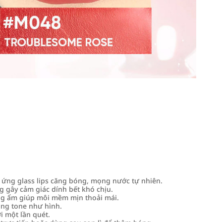
 ứng glass lips căng bóng, mọng nước tự nhiên.
 gây cảm giác dính bết khó chịu.
g ẩm giúp môi mềm mịn thoải mái.
úng tone như hình.
i một lần quét.