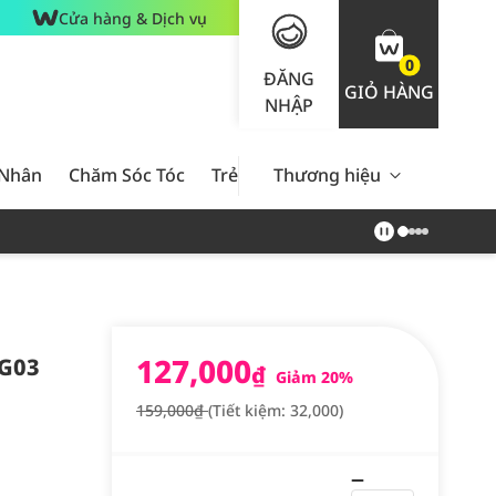
Cửa hàng & Dịch vụ
0
ĐĂNG
GIỎ HÀNG
NHẬP
 Nhân
Chăm Sóc Tóc
Trẻ Em
Thương hiệu
Nam Giới
Chăm Sóc 
127,000
#G03
₫
Giảm 20%
159,000₫
(Tiết kiệm: 32,000)