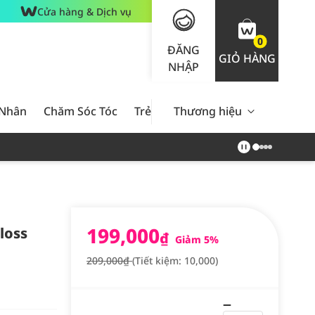
Cửa hàng & Dịch vụ
0
ĐĂNG
GIỎ HÀNG
NHẬP
 Nhân
Chăm Sóc Tóc
Trẻ Em
Thương hiệu
Nam Giới
Chăm Sóc 
199,000
loss
₫
Giảm 5%
209,000₫
(Tiết kiệm: 10,000)