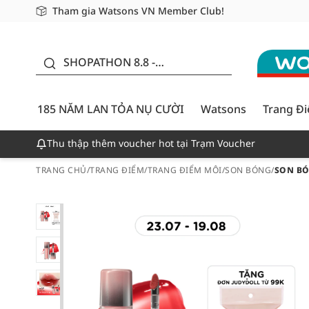
Tham gia Watsons VN Member Club!
Miễn phí giao hàng cho đơn hàng từ 249,000Đ
Giao hàng nhanh 24h - Áp dụng khu vực TP. Hồ Chí M
185 NĂM LAN TỎA NỤ
CƯỜI - GIẢM ĐẾN
SHOPATHON 8.8 -
50%
DEAL ĐỈNH
185 NĂM LAN TỎA NỤ CƯỜI
Watsons
Trang Đ
Thu thập thêm voucher hot tại Trạm Voucher
TRANG CHỦ
/
TRANG ĐIỂM
/
TRANG ĐIỂM MÔI
/
SON BÓNG
/
SON BÓ