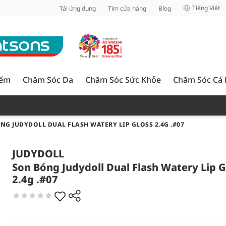
inh
Tiếng Việt
Tải ứng dụng
Tìm cửa hàng
Blog
iểm
Chăm Sóc Da
Chăm Sóc Sức Khỏe
Chăm Sóc Cá
NG JUDYDOLL DUAL FLASH WATERY LIP GLOSS 2.4G .#07
JUDYDOLL
Son Bóng Judydoll Dual Flash Watery Lip G
2.4g .#07