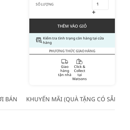
SỐ LƯỢNG
THÊM VÀO GIỎ
Kiểm tra tình trạng còn hàng tại cửa
hàng
PHƯƠNG THỨC GIAO HÀNG
Giao
Click &
hàng
Collect
tận nhà
tại
Watsons
I BÁN
KHUYẾN MÃI (QUÀ TẶNG CÓ SẴN KH