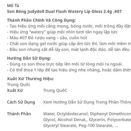
Mô Tả
Son Bóng Judydoll Dual Flash Watery Lip Gloss 2.4g .#07
Thành Phần Chính Và Công Dụng:
- Tạo hiệu ứng môi căng mọng, bóng nước, môi trông đầy đặ
- Hiệu ứng “watery” giúp môi nhìn tươi tắn ngay lập tức
- Màu #07 Đỏ rượu vang – sâu, cuốn hút
- Chất son dạng gel nước giúp cấp ẩm tức thì, làm môi mềm m
- Đầu son nhung sắt dễ lấy son, mát lạnh độc đáo, dễ tán đều
Hướng Dẫn Sử Dụng:
- Dùng cọ son thoa trực tiếp lên môi từ lòng môi ra ngoài.
- Có thể thoa 1 lớp để tạo hiệu ứng nhẹ nhàng, hoặc dặm thê
Xuất Xứ Thương Hiệu:
Trung Quốc
Xuất Xứ
Trung QuốC
Cách Sử Dụng
Xem Hướng Dẫn Sử Dụng Trong Phần Thông 
Thành Phần
Water, Octyldodecanol, Diphenyl Dimethicone
Glycol, Alcohol Denat., Glycerin, Polysorbate
Glyceryl Stearate, Peg-100 Stearate, …