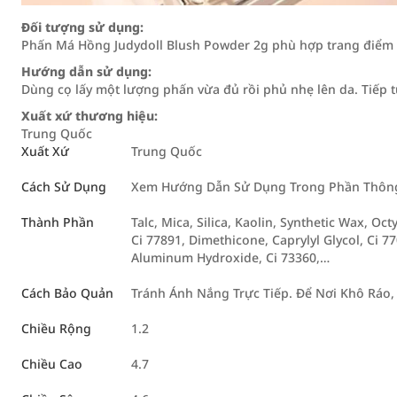
Đối tượng sử dụng:
Phấn Má Hồng Judydoll Blush Powder 2g phù hợp trang điểm 
Hướng dẫn sử dụng:
Dùng cọ lấy một lượng phấn vừa đủ rồi phủ nhẹ lên da. Tiếp 
Xuất xứ thương hiệu:
Trung Quốc
Xuất Xứ
Trung Quốc
Cách Sử Dụng
Xem Hướng Dẫn Sử Dụng Trong Phần Thông 
Thành Phần
Talc, Mica, Silica, Kaolin, Synthetic Wax, O
Ci 77891, Dimethicone, Caprylyl Glycol, Ci 77
Aluminum Hydroxide, Ci 73360,…
Cách Bảo Quản
Tránh Ánh Nắng Trực Tiếp. Để Nơi Khô Ráo,
Chiều Rộng
1.2
Chiều Cao
4.7