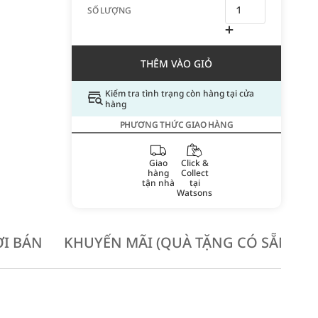
SỐ LƯỢNG
THÊM VÀO GIỎ
Kiểm tra tình trạng còn hàng tại cửa
hàng
PHƯƠNG THỨC GIAO HÀNG
Giao
Click &
hàng
Collect
tận nhà
tại
Watsons
I BÁN
KHUYẾN MÃI (QUÀ TẶNG CÓ SẴN KH