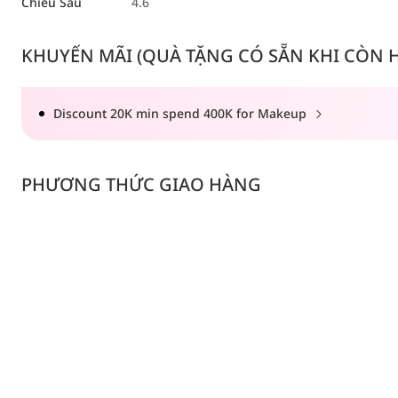
Chiều Sâu
4.6
KHUYẾN MÃI (QUÀ TẶNG CÓ SẴN KHI CÒN HÀ
Discount 20K min spend 400K for Makeup
PHƯƠNG THỨC GIAO HÀNG