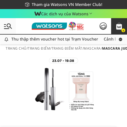
Giao hàng nhanh 24h - Áp dụng khu vực TP. Hồ Chí Minh
Miễn phí giao hàng cho đơn hàng từ 249,000Đ
Tham gia Watsons VN Member Club!
Các dịch vụ của Watsons
0
Thu thập thêm voucher hot tại Trạm Voucher
Thu thập thêm voucher hot tại Trạm Voucher
Cảnh báo An
TRANG CHỦ
/
TRANG ĐIỂM
/
TRANG ĐIỂM MẮT
/
MASCARA
/
MASCARA JUD