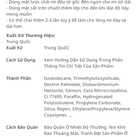
- Dùng mặt lược chải mi đều từ gốc đến ngọn cho mi tơi dài
- Dùng mặt sắt trơn chuốt thêm lớp cho đến khi đạt độ dày
mong muốn
- Có thể chải thêm 2-3 lần tùy ý để làm cho lông mi dày và
dài hơn.
Xuất Xứ Thương Hiệu:
Trung Quốc
Xuất Xứ
Trung QuốC
Cách Sử Dụng
Xem Hướng Dẫn Sử Dụng Trong Phần
Thông Tin Chi Tiết Của Sản Phẩm.
Thành Phần
Isododecane, Trimethylsiloxysilicate,
Dextrin Palmitate, Disteardimonium
Hectorite, Ceresin, Cera Microcristallina,
Ci 77499, Paraffin, Hydrogenated
Polyisobutene, Propylene Carbonate,
Silica, Rayon, Ethylene/Propylene/Styrene
Copolymer, …
Cách Bảo Quản
Bảo Quản Ở Nhiệt Độ Thường, Nơi Khô
Ráo Thoáng Mát. Tránh Đặt Sản Phẩm Ở