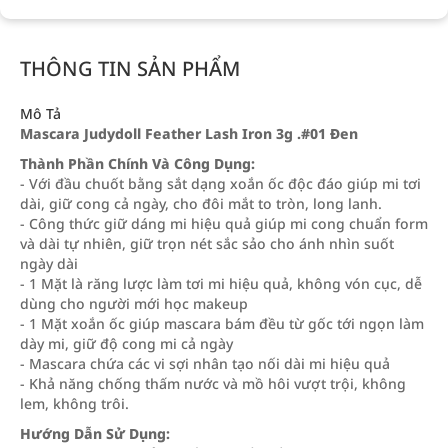
THÔNG TIN SẢN PHẨM
Mô Tả
Mascara Judydoll Feather Lash Iron 3g .#01 Đen
Thành Phần Chính Và Công Dụng:
- Với đầu chuốt bằng sắt dạng xoắn ốc độc đáo giúp mi tơi
dài, giữ cong cả ngày, cho đôi mắt to tròn, long lanh.
- Công thức giữ dáng mi hiệu quả giúp mi cong chuẩn form
và dài tự nhiên, giữ trọn nét sắc sảo cho ánh nhìn suốt
ngày dài
- 1 Mặt là răng lược làm tơi mi hiệu quả, không vón cục, dễ
dùng cho người mới học makeup
- 1 Mặt xoắn ốc giúp mascara bám đều từ gốc tới ngọn làm
dày mi, giữ độ cong mi cả ngày
- Mascara chứa các vi sợi nhân tạo nối dài mi hiệu quả
- Khả năng chống thấm nước và mồ hôi vượt trội, không
lem, không trôi.
Hướng Dẫn Sử Dụng: