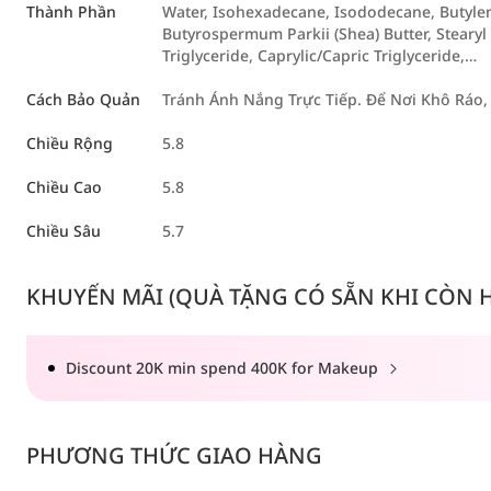
Thành Phần
Water, Isohexadecane, Isododecane, Butylene
Butyrospermum Parkii (Shea) Butter, Stearyl 
Triglyceride, Caprylic/Capric Triglyceride,…
Cách Bảo Quản
Tránh Ánh Nắng Trực Tiếp. Để Nơi Khô Ráo,
Chiều Rộng
5.8
Chiều Cao
5.8
Chiều Sâu
5.7
KHUYẾN MÃI (QUÀ TẶNG CÓ SẴN KHI CÒN HÀ
Discount 20K min spend 400K for Makeup
PHƯƠNG THỨC GIAO HÀNG