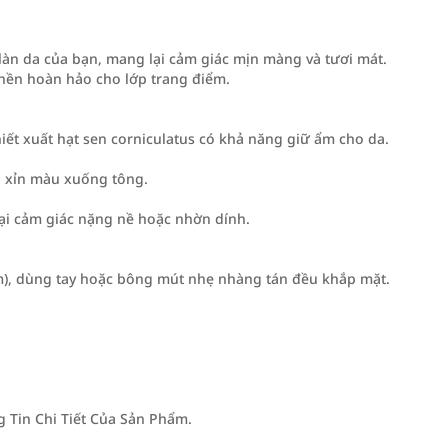
àn da của bạn, mang lại cảm giác mịn màng và tươi mát.
 nền hoàn hảo cho lớp trang điểm.
chiết xuất hạt sen corniculatus có khả năng giữ ẩm cho da.
, xỉn màu xuống tông.
ại cảm giác nặng nề hoặc nhờn dính.
ằm), dùng tay hoặc bông mút nhẹ nhàng tán đều khắp mặt.
Tin Chi Tiết Của Sản Phẩm.