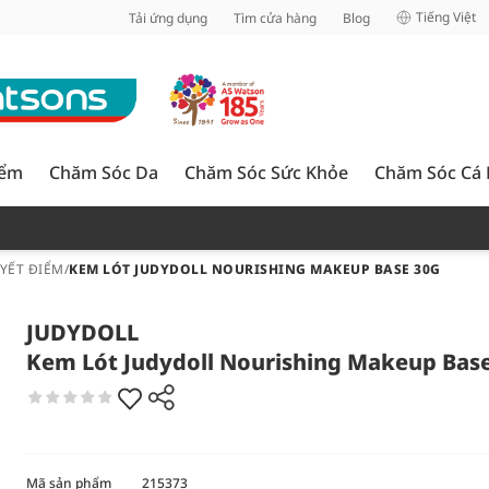
inh
Tiếng Việt
Tải ứng dụng
Tìm cửa hàng
Blog
iểm
Chăm Sóc Da
Chăm Sóc Sức Khỏe
Chăm Sóc Cá
UYẾT ĐIỂM
/
KEM LÓT JUDYDOLL NOURISHING MAKEUP BASE 30G
JUDYDOLL
Kem Lót Judydoll Nourishing Makeup Bas
Mã sản phẩm
215373