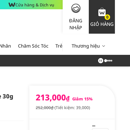
Cửa hàng & Dịch vụ
0
ĐĂNG
GIỎ HÀNG
NHẬP
 Nhân
Chăm Sóc Tóc
Trẻ Em
Thương hiệu
Nam Giới
Chăm Sóc 
213,000
e 30g
₫
Giảm 15%
252,000₫
(Tiết kiệm: 39,000)