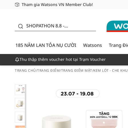
Tham gia Watsons VN Member Club!
Miễn phí giao hàng cho đơn hàng từ 249,000Đ
Giao hàng nhanh 24h - Áp dụng khu vực TP. Hồ Chí M
185 NĂM LAN TỎA NỤ
CƯỜI - GIẢM ĐẾN
SHOPATHON 8.8 -
50%
DEAL ĐỈNH
185 NĂM LAN TỎA NỤ CƯỜI
Watsons
Trang Đ
Thu thập thêm voucher hot tại Trạm Voucher
TRANG CHỦ
/
TRANG ĐIỂM
/
TRANG ĐIỂM MẶT
/
KEM LÓT - CHE KH