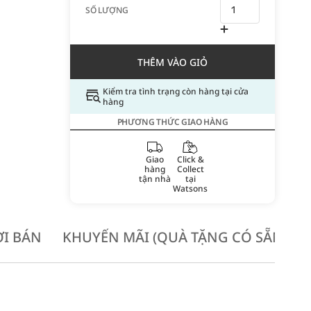
SỐ LƯỢNG
THÊM VÀO GIỎ
Kiểm tra tình trạng còn hàng tại cửa
hàng
PHƯƠNG THỨC GIAO HÀNG
Giao
Click &
hàng
Collect
tận nhà
tại
Watsons
I BÁN
KHUYẾN MÃI (QUÀ TẶNG CÓ SẴN KH