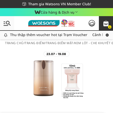
Giao hàng nhanh 24h - Áp dụng khu vực TP. Hồ Chí Minh
Miễn phí giao hàng cho đơn hàng từ 249,000Đ
Tham gia Watsons VN Member Club!
Cửa hàng & Dịch vụ
0
Thu thập thêm voucher hot tại Trạm Voucher
Thu thập thêm voucher hot tại Trạm Voucher
Cảnh báo An
TRANG CHỦ
/
TRANG ĐIỂM
/
TRANG ĐIỂM MẶT
/
KEM LÓT - CHE KHUYẾT 