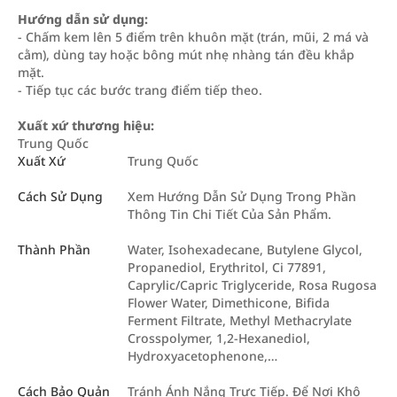
Hướng dẫn sử dụng:
- Chấm kem lên 5 điểm trên khuôn mặt (trán, mũi, 2 má và
cằm), dùng tay hoặc bông mút nhẹ nhàng tán đều khắp
mặt.
- Tiếp tục các bước trang điểm tiếp theo.
Xuất xứ thương hiệu:
Trung Quốc
Xuất Xứ
Trung Quốc
Cách Sử Dụng
Xem Hướng Dẫn Sử Dụng Trong Phần
Thông Tin Chi Tiết Của Sản Phẩm.
Thành Phần
Water, Isohexadecane, Butylene Glycol,
Propanediol, Erythritol, Ci 77891,
Caprylic/Capric Triglyceride, Rosa Rugosa
Flower Water, Dimethicone, Bifida
Ferment Filtrate, Methyl Methacrylate
Crosspolymer, 1,2-Hexanediol,
Hydroxyacetophenone,…
Cách Bảo Quản
Tránh Ánh Nắng Trực Tiếp. Để Nơi Khô