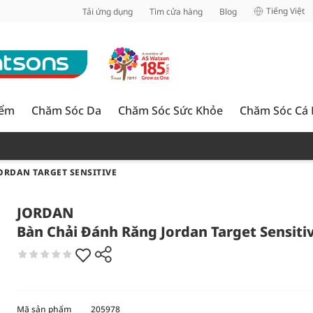
inh
Tiếng Việt
Tải ứng dụng
Tìm cửa hàng
Blog
iểm
Chăm Sóc Da
Chăm Sóc Sức Khỏe
Chăm Sóc Cá
ORDAN TARGET SENSITIVE
JORDAN
Bàn Chải Đánh Răng Jordan Target Sensiti
Mã sản phẩm
205978