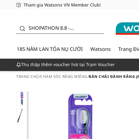
Tham gia Watsons VN Member Club!
Miễn phí giao hàng cho đơn hàng từ 249,000Đ
Giao hàng nhanh 24h - Áp dụng khu vực TP. Hồ Chí M
185 NĂM LAN TỎA NỤ
CƯỜI - GIẢM ĐẾN
SHOPATHON 8.8 -
50%
DEAL ĐỈNH
185 NĂM LAN TỎA NỤ CƯỜI
Watsons
Trang Đ
Thu thập thêm voucher hot tại Trạm Voucher
TRANG CHỦ
/
CHĂM SÓC RĂNG MIỆNG
/
BÀN CHẢI ĐÁNH RĂNG J