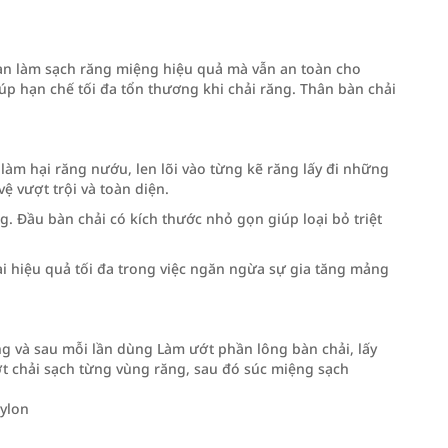
ạn làm sạch răng miệng hiệu quả mà vẫn an toàn cho
úp hạn chế tối đa tổn thương khi chải răng. Thân bàn chải
àm hại răng nướu, len lõi vào từng kẽ răng lấy đi những
ệ vượt trội và toàn diện.
g. Đầu bàn chải có kích thước nhỏ gọn giúp loại bỏ triệt
ại hiệu quả tối đa trong việc ngăn ngừa sự gia tăng mảng
ng và sau mỗi lần dùng Làm ướt phần lông bàn chải, lấy
t chải sạch từng vùng răng, sau đó súc miệng sạch
nylon