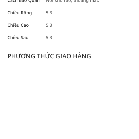
Cách Bảo Quản
Nơi khô ráo, thoáng mát.
Chiều Rộng
5.3
Chiều Cao
5.3
Chiều Sâu
5.3
PHƯƠNG THỨC GIAO HÀNG