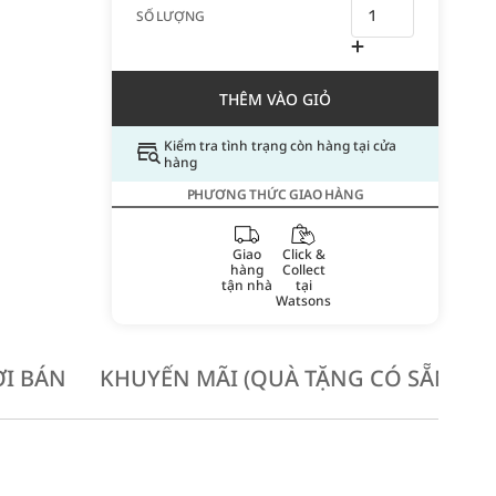
SỐ LƯỢNG
THÊM VÀO GIỎ
Kiểm tra tình trạng còn hàng tại cửa
hàng
PHƯƠNG THỨC GIAO HÀNG
Giao
Click &
hàng
Collect
tận nhà
tại
Watsons
I BÁN
KHUYẾN MÃI (QUÀ TẶNG CÓ SẴN KH