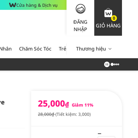
Cửa hàng & Dịch vụ
0
ĐĂNG
GIỎ HÀNG
NHẬP
 Nhân
Chăm Sóc Tóc
Trẻ Em
Thương hiệu
Nam Giới
Chăm Sóc 
25,000
ve
₫
Giảm 11%
28,000₫
(Tiết kiệm: 3,000)