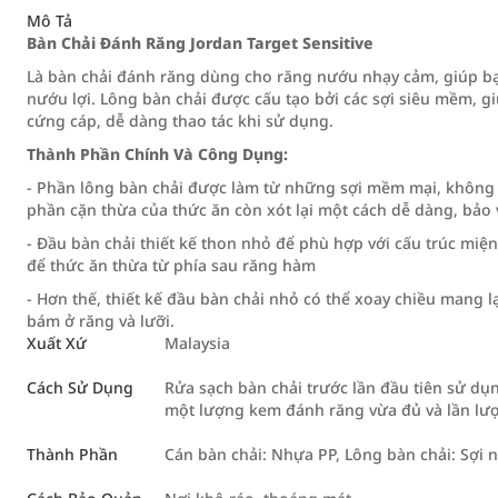
Mô Tả
Bàn Chải Đánh Răng Jordan Target Sensitive
Là bàn chải đánh răng dùng cho răng nướu nhạy cảm, giúp b
nướu lợi. Lông bàn chải được cấu tạo bởi các sợi siêu mềm, gi
cứng cáp, dễ dàng thao tác khi sử dụng.
Thành Phần Chính Và Công Dụng:
- Phần lông bàn chải được làm từ những sợi mềm mại, không l
phần cặn thừa của thức ăn còn xót lại một cách dễ dàng, bảo v
- Đầu bàn chải thiết kế thon nhỏ để phù hợp với cấu trúc miện
để thức ăn thừa từ phía sau răng hàm
- Hơn thế, thiết kế đầu bàn chải nhỏ có thể xoay chiều mang l
bám ở răng và lưỡi.
Xuất Xứ
Malaysia
Cách Sử Dụng
Rửa sạch bàn chải trước lần đầu tiên sử dụ
một lượng kem đánh răng vừa đủ và lần lượ
Thành Phần
Cán bàn chải: Nhựa PP, Lông bàn chải: Sợi 