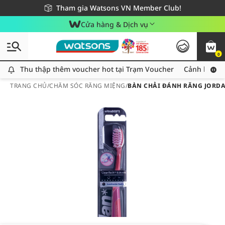
Giao hàng nhanh 24h - Áp dụng khu vực TP. Hồ Chí Minh
Miễn phí giao hàng cho đơn hàng từ 249,000Đ
Tham gia Watsons VN Member Club!
Cửa hàng & Dịch vụ
0
Thu thập thêm voucher hot tại Trạm Voucher
Thu thập thêm voucher hot tại Trạm Voucher
Cảnh báo An
TRANG CHỦ
/
CHĂM SÓC RĂNG MIỆNG
/
BÀN CHẢI ĐÁNH RĂNG JORDA