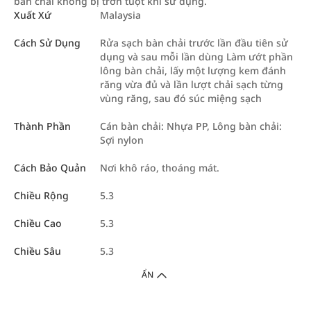
bàn chải không bị trơn tuột khi sử dụng.
Xuất Xứ
Malaysia
Cách Sử Dụng
Rửa sạch bàn chải trước lần đầu tiên sử
dụng và sau mỗi lần dùng Làm ướt phần
lông bàn chải, lấy một lượng kem đánh
răng vừa đủ và lần lượt chải sạch từng
vùng răng, sau đó súc miệng sạch
Thành Phần
Cán bàn chải: Nhựa PP, Lông bàn chải:
Sợi nylon
Cách Bảo Quản
Nơi khô ráo, thoáng mát.
Chiều Rộng
5.3
Chiều Cao
5.3
Chiều Sâu
5.3
ẨN