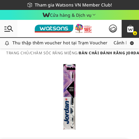
Giao hàng nhanh 24h - Áp dụng khu vực TP. Hồ Chí Minh
Miễn phí giao hàng cho đơn hàng từ 249,000Đ
Tham gia Watsons VN Member Club!
Cửa hàng & Dịch vụ
0
Thu thập thêm voucher hot tại Trạm Voucher
Thu thập thêm voucher hot tại Trạm Voucher
Cảnh báo An
TRANG CHỦ
/
CHĂM SÓC RĂNG MIỆNG
/
BÀN CHẢI ĐÁNH RĂNG JORDA