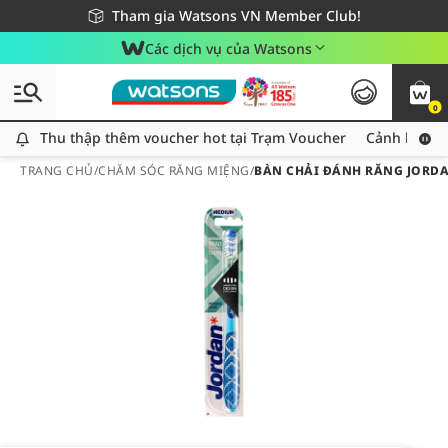
Giao hàng nhanh 24h - Áp dụng khu vực TP. Hồ Chí Minh
Miễn phí giao hàng cho đơn hàng từ 249,000Đ
Tham gia Watsons VN Member Club!
Các dịch vụ của Watsons
0
Thu thập thêm voucher hot tại Trạm Voucher
Thu thập thêm voucher hot tại Trạm Voucher
Cảnh báo An
TRANG CHỦ
/
CHĂM SÓC RĂNG MIỆNG
/
BÀN CHẢI ĐÁNH RĂNG JORDA