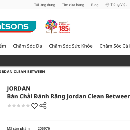
inh
Tiếng Việt
Tải ứng dụng
Tìm cửa hàng
Blog
iểm
Chăm Sóc Da
Chăm Sóc Sức Khỏe
Chăm Sóc Cá
JORDAN CLEAN BETWEEN
JORDAN
Bàn Chải Đánh Răng Jordan Clean Betwee
Mã sản phẩm
205976