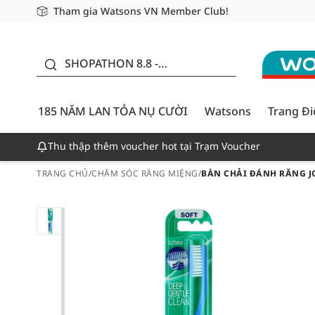
Tham gia Watsons VN Member Club!
Miễn phí giao hàng cho đơn hàng từ 249,000Đ
Giao hàng nhanh 24h - Áp dụng khu vực TP. Hồ Chí M
185 NĂM LAN TỎA NỤ
CƯỜI - GIẢM ĐẾN
SHOPATHON 8.8 -
50%
DEAL ĐỈNH
185 NĂM LAN TỎA NỤ CƯỜI
Watsons
Trang Đ
Thu thập thêm voucher hot tại Trạm Voucher
TRANG CHỦ
/
CHĂM SÓC RĂNG MIỆNG
/
BÀN CHẢI ĐÁNH RĂNG 