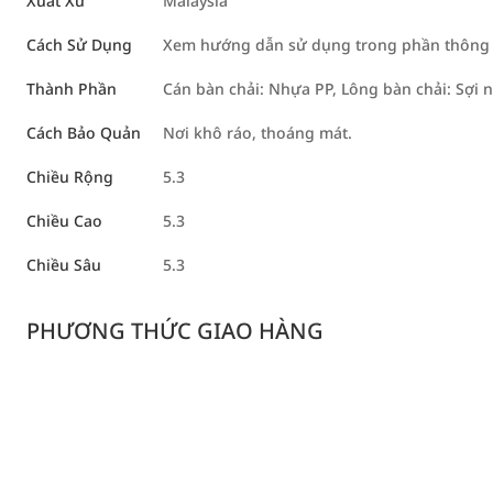
Xuất Xứ
Malaysia
Cách Sử Dụng
Xem hướng dẫn sử dụng trong phần thông ti
Thành Phần
Cán bàn chải: Nhựa PP, Lông bàn chải: Sợi 
Cách Bảo Quản
Nơi khô ráo, thoáng mát.
Chiều Rộng
5.3
Chiều Cao
5.3
Chiều Sâu
5.3
PHƯƠNG THỨC GIAO HÀNG