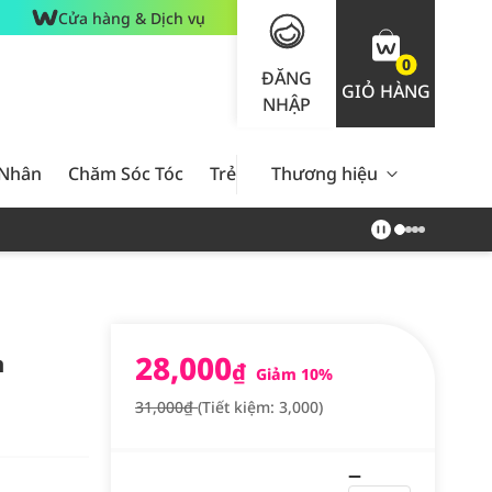
Cửa hàng & Dịch vụ
0
ĐĂNG
GIỎ HÀNG
NHẬP
 Nhân
Chăm Sóc Tóc
Trẻ Em
Thương hiệu
Nam Giới
Chăm Sóc 
28,000
n
₫
Giảm 10%
31,000₫
(Tiết kiệm: 3,000)