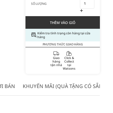
SỐ LƯỢNG
THÊM VÀO GIỎ
Kiểm tra tình trạng còn hàng tại cửa
hàng
PHƯƠNG THỨC GIAO HÀNG
Giao
Click &
hàng
Collect
tận nhà
tại
Watsons
I BÁN
KHUYẾN MÃI (QUÀ TẶNG CÓ SẴN KH