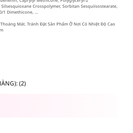
behenin, Caprylyl Methicone, Polyglyceryl-2
 Silsesquioxane Crosspolymer, Sorbitan Sesquiisostearate,
0/1 Dimethicone, …
Thoáng Mát. Tránh Đặt Sản Phẩm Ở Nơi Có Nhiệt Độ Cao
Em
NG): (2)