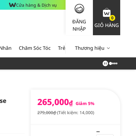
Cửa hàng & Dịch vụ
0
ĐĂNG
GIỎ HÀNG
NHẬP
 Nhân
Chăm Sóc Tóc
Trẻ Em
Thương hiệu
Nam Giới
Chăm Sóc 
265,000
se
₫
Giảm 5%
279,000₫
(Tiết kiệm: 14,000)