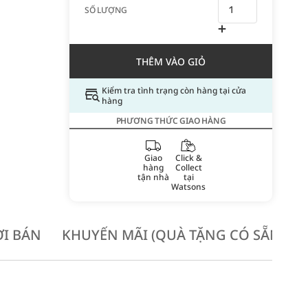
SỐ LƯỢNG
THÊM VÀO GIỎ
Kiểm tra tình trạng còn hàng tại cửa
hàng
PHƯƠNG THỨC GIAO HÀNG
Giao
Click &
hàng
Collect
tận nhà
tại
Watsons
I BÁN
KHUYẾN MÃI (QUÀ TẶNG CÓ SẴN KH