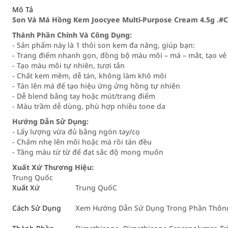
Mô Tả
Son Và Má Hồng Kem Joocyee Multi-Purpose Cream 4.5g .#
Thành Phần Chính Và Công Dụng:
- Sản phẩm này là 1 thỏi son kem đa năng, giúp bạn:
- Trang điểm nhanh gọn, đồng bộ màu môi – má – mắt, tạo vẻ 
- Tạo màu môi tự nhiên, tươi tắn
- Chất kem mềm, dễ tán, không làm khô môi
- Tán lên má để tạo hiệu ứng ửng hồng tự nhiên
- Dễ blend bằng tay hoặc mút/trang điểm
- Màu trầm dễ dùng, phù hợp nhiều tone da
Hướng Dẫn Sử Dụng:
- Lấy lượng vừa đủ bằng ngón tay/cọ
- Chấm nhẹ lên môi hoặc má rồi tán đều
- Tăng màu từ từ để đạt sắc độ mong muốn
Xuất Xứ Thương Hiệu:
Trung Quốc
Xuất Xứ
Trung QuốC
Cách Sử Dụng
Xem Hướng Dẫn Sử Dụng Trong Phần Thông 