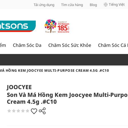
inh
Tiếng Việt
Tải ứng dụng
Tìm cửa hàng
Blog
iểm
Chăm Sóc Da
Chăm Sóc Sức Khỏe
Chăm Sóc Cá
MÁ HỒNG KEM JOOCYEE MULTI-PURPOSE CREAM 4.5G .#C10
JOOCYEE
Son Và Má Hồng Kem Joocyee Multi-Purpo
Cream 4.5g .#C10