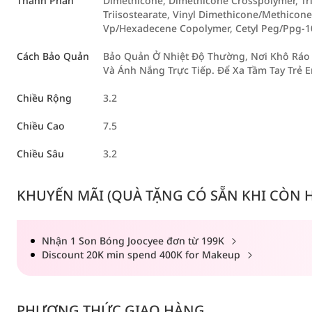
Thành Phần
Dimethicone, Dimethicone Crosspolymer, Tri
Triisostearate, Vinyl Dimethicone/Methicone
Vp/Hexadecene Copolymer, Cetyl Peg/Ppg-1
Cách Bảo Quản
Bảo Quản Ở Nhiệt Độ Thường, Nơi Khô Ráo 
Và Ánh Nắng Trực Tiếp. Để Xa Tầm Tay Trẻ 
Chiều Rộng
3.2
Chiều Cao
7.5
Chiều Sâu
3.2
KHUYẾN MÃI (QUÀ TẶNG CÓ SẴN KHI CÒN HÀ
Nhận 1 Son Bóng Joocyee đơn từ 199K
Discount 20K min spend 400K for Makeup
PHƯƠNG THỨC GIAO HÀNG