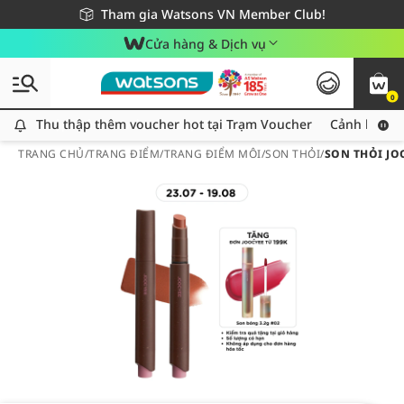
Giao hàng nhanh 24h - Áp dụng khu vực TP. Hồ Chí Minh
Miễn phí giao hàng cho đơn hàng từ 249,000Đ
Tham gia Watsons VN Member Club!
Cửa hàng & Dịch vụ
0
Thu thập thêm voucher hot tại Trạm Voucher
Thu thập thêm voucher hot tại Trạm Voucher
Cảnh báo An
TRANG CHỦ
/
TRANG ĐIỂM
/
TRANG ĐIỂM MÔI
/
SON THỎI
/
SON THỎI JO