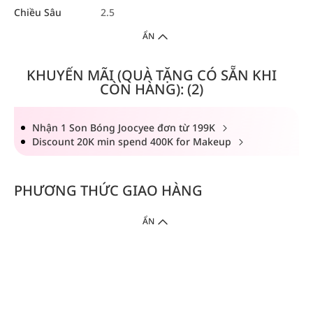
Chiều Sâu
2.5
ẨN
KHUYẾN MÃI (QUÀ TẶNG CÓ SẴN KHI
CÒN HÀNG): (2)
Nhận 1 Son Bóng Joocyee đơn từ 199K
Discount 20K min spend 400K for Makeup
PHƯƠNG THỨC GIAO HÀNG
ẨN