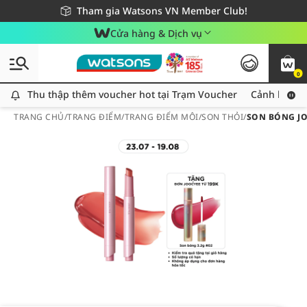
Giao hàng nhanh 24h - Áp dụng khu vực TP. Hồ Chí Minh
Miễn phí giao hàng cho đơn hàng từ 249,000Đ
Tham gia Watsons VN Member Club!
Cửa hàng & Dịch vụ
0
Thu thập thêm voucher hot tại Trạm Voucher
Thu thập thêm voucher hot tại Trạm Voucher
Cảnh báo An
TRANG CHỦ
/
TRANG ĐIỂM
/
TRANG ĐIỂM MÔI
/
SON THỎI
/
SON BÓNG JO