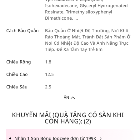
Isohexadecane, Glyceryl Hydrogenated
Rosinate, Trimethylsiloxyphenyl
Dimethicone, …
Cách Bảo Quản
Bảo Quản Ở Nhiệt Độ Thường, Nơi Khô
Ráo Thoáng Mát. Tránh Đặt Sản Phẩm Ở
Nơi Có Nhiệt Độ Cao Và Ánh Nắng Trực
Tiếp. Để Xa Tầm Tay Trẻ Em
Chiều Rộng
1.8
Chiều Cao
12.5
Chiều Sâu
2.5
ẨN
KHUYẾN MÃI (QUÀ TẶNG CÓ SẴN KHI
CÒN HÀNG): (2)
Nhận 1 Son Bóng Joocyee đơn từ 199K