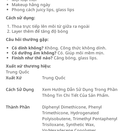
Makeup hằng ngày
Phong cách juicy lips, glass lips
Cách sử dụng:
Thoa trực tiếp lên môi từ giữa ra ngoài
Layer thêm để tăng độ bóng
Câu hỏi thường gặp:
Có dính không?
Không. Công thức không dính.
Có dưỡng ẩm không?
Có. Giúp môi mềm mịn.
Finish như thế nào?
Căng bóng, glass lips.
Xuất xứ thương hiệu:
Trung Quốc
Xuất Xứ
Trung Quốc
Cách Sử Dụng
Xem Hướng Dẫn Sử Dụng Trong Phần
Thông Tin Chi Tiết Của Sản Phẩm.
Thành Phần
Diphenyl Dimethicone, Phenyl
Trimethicone, Hydrogenated
Polyisobutene, Trimethyl Pentaphenyl
Trisiloxane, Synthetic Wax,
Vp/Hexadecene Copolymer,