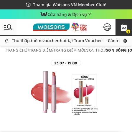
Giao hàng nhanh 24h - Áp dụng khu vực TP. Hồ Chí Minh
Miễn phí giao hàng cho đơn hàng từ 249,000Đ
Tham gia Watsons VN Member Club!
Cửa hàng & Dịch vụ
0
Thu thập thêm voucher hot tại Trạm Voucher
Thu thập thêm voucher hot tại Trạm Voucher
Cảnh báo An
TRANG CHỦ
/
TRANG ĐIỂM
/
TRANG ĐIỂM MÔI
/
SON THỎI
/
SON BÓNG JO