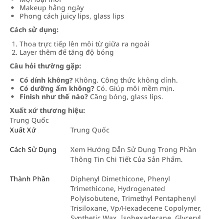
Makeup hằng ngày
Phong cách juicy lips, glass lips
Cách sử dụng:
Thoa trực tiếp lên môi từ giữa ra ngoài
Layer thêm để tăng độ bóng
Câu hỏi thường gặp:
Có dính không?
Không. Công thức không dính.
Có dưỡng ẩm không?
Có. Giúp môi mềm mịn.
Finish như thế nào?
Căng bóng, glass lips.
Xuất xứ thương hiệu:
Trung Quốc
Xuất Xứ
Trung Quốc
Cách Sử Dụng
Xem Hướng Dẫn Sử Dụng Trong Phần
Thông Tin Chi Tiết Của Sản Phẩm.
Thành Phần
Diphenyl Dimethicone, Phenyl
Trimethicone, Hydrogenated
Polyisobutene, Trimethyl Pentaphenyl
Trisiloxane, Vp/Hexadecene Copolymer,
Synthetic Wax, Isohexadecane, Glyceryl