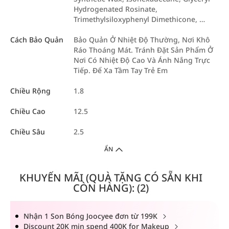
Hydrogenated Rosinate,
Trimethylsiloxyphenyl Dimethicone, …
Cách Bảo Quản
Bảo Quản Ở Nhiệt Độ Thường, Nơi Khô
Ráo Thoáng Mát. Tránh Đặt Sản Phẩm Ở
Nơi Có Nhiệt Độ Cao Và Ánh Nắng Trực
Tiếp. Để Xa Tầm Tay Trẻ Em
Chiều Rộng
1.8
Chiều Cao
12.5
Chiều Sâu
2.5
ẨN
KHUYẾN MÃI (QUÀ TẶNG CÓ SẴN KHI
CÒN HÀNG): (2)
Nhận 1 Son Bóng Joocyee đơn từ 199K
Discount 20K min spend 400K for Makeup