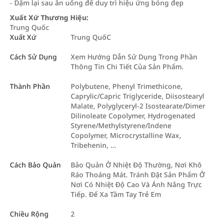
- Dặm lại sau ăn uống để duy trì hiệu ứng bóng đẹp
Xuất Xứ Thương Hiệu:
Trung Quốc
Xuất Xứ
Trung QuốC
Cách Sử Dụng
Xem Hướng Dẫn Sử Dụng Trong Phần
Thông Tin Chi Tiết Của Sản Phẩm.
Thành Phần
Polybutene, Phenyl Trimethicone,
Caprylic/Capric Triglyceride, Diisostearyl
Malate, Polyglyceryl-2 Isostearate/Dimer
Dilinoleate Copolymer, Hydrogenated
Styrene/Methylstyrene/Indene
Copolymer, Microcrystalline Wax,
Tribehenin, …
Cách Bảo Quản
Bảo Quản Ở Nhiệt Độ Thường, Nơi Khô
Ráo Thoáng Mát. Tránh Đặt Sản Phẩm Ở
Nơi Có Nhiệt Độ Cao Và Ánh Nắng Trực
Tiếp. Để Xa Tầm Tay Trẻ Em
Chiều Rộng
2