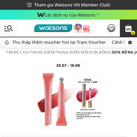
Giao hàng nhanh 24h - Áp dụng khu vực TP. Hồ Chí Minh
Miễn phí giao hàng cho đơn hàng từ 249,000Đ
Tham gia Watsons VN Member Club!
Các dịch vụ của Watsons
0
Thu thập thêm voucher hot tại Trạm Voucher
Thu thập thêm voucher hot tại Trạm Voucher
Cảnh báo An
TRANG CHỦ
/
TRANG ĐIỂM
/
TRANG ĐIỂM MÔI
/
SON BÓNG
/
SON BÓNG J