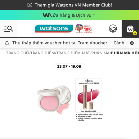
Giao hàng nhanh 24h - Áp dụng khu vực TP. Hồ Chí Minh
Miễn phí giao hàng cho đơn hàng từ 249,000Đ
Tham gia Watsons VN Member Club!
Cửa hàng & Dịch vụ
0
Thu thập thêm voucher hot tại Trạm Voucher
Thu thập thêm voucher hot tại Trạm Voucher
Cảnh báo An
TRANG CHỦ
/
TRANG ĐIỂM
/
TRANG ĐIỂM MẶT
/
PHẤN MÁ
/
PHẤN MÁ HỒN