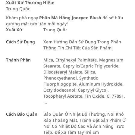
Xuất Xứ Thương Hiệu:
Trung Quốc
Khám phá ngay
Phấn Má Hồng Joocyee Blush
để sở hữu
gương mặt tươi tắn mỗi ngày!
Xuất Xứ
Trung Quốc
Cách Sử Dụng
Xem Hướng Dẫn Sử Dụng Trong Phần
Thông Tin Chi Tiết Của Sản Phẩm.
Thành Phần
Mica, Ethylhexyl Palmitate, Magnesium
Stearate, Caprylic/Capric Triglyceride,
Diisostearyl Malate, Silica,
Phenoxyethanol, Synthetic
Fluorphlogopite, Aluminum Hydroxide,
Octyldodecanol, Caprylyl Glycol,
Tocopheryl Acetate, Tin Oxide, Ci 77891,
…
Cách Bảo Quản
Bảo Quản Ở Nhiệt Độ Thường, Nơi Khô
Ráo Thoáng Mát. Tránh Đặt Sản Phẩm Ở
Nơi Có Nhiệt Độ Cao Và Ánh Nắng Trực
Tiếp. Để Xa Tầm Tay Trẻ Em