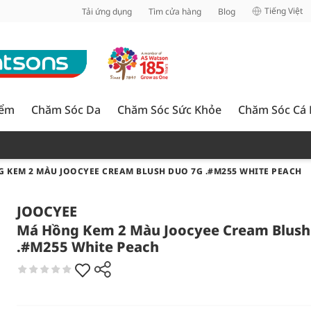
inh
Tiếng Việt
Tải ứng dụng
Tìm cửa hàng
Blog
iểm
Chăm Sóc Da
Chăm Sóc Sức Khỏe
Chăm Sóc Cá
 KEM 2 MÀU JOOCYEE CREAM BLUSH DUO 7G .#M255 WHITE PEACH
JOOCYEE
Má Hồng Kem 2 Màu Joocyee Cream Blush
.#M255 White Peach