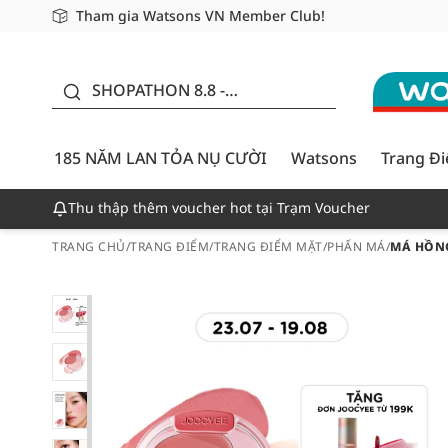
Tham gia Watsons VN Member Club!
Miễn phí giao hàng cho đơn hàng từ 249,000Đ
Giao hàng nhanh 24h - Áp dụng khu vực TP. Hồ Chí M
185 NĂM LAN TỎA NỤ
CƯỜI - GIẢM ĐẾN
SHOPATHON 8.8 -
50%
DEAL ĐỈNH
185 NĂM LAN TỎA NỤ CƯỜI
Watsons
Trang Đ
Thu thập thêm voucher hot tại Trạm Voucher
TRANG CHỦ
/
TRANG ĐIỂM
/
TRANG ĐIỂM MẶT
/
PHẤN MÁ
/
MÁ HỒNG