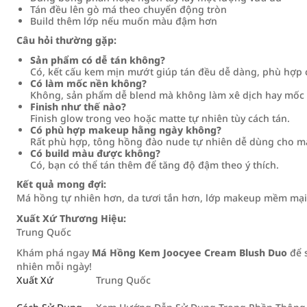
Tán đều lên gò má theo chuyển động tròn
Build thêm lớp nếu muốn màu đậm hơn
Câu hỏi thường gặp:
Sản phẩm có dễ tán không?
Có, kết cấu kem mịn mướt giúp tán đều dễ dàng, phù hợp 
Có làm mốc nền không?
Không, sản phẩm dễ blend mà không làm xê dịch hay mốc 
Finish như thế nào?
Finish glow trong veo hoặc matte tự nhiên tùy cách tán.
Có phù hợp makeup hằng ngày không?
Rất phù hợp, tông hồng đào nude tự nhiên dễ dùng cho ma
Có build màu được không?
Có, bạn có thể tán thêm để tăng độ đậm theo ý thích.
Kết quả mong đợi:
Má hồng tự nhiên hơn, da tươi tắn hơn, lớp makeup mềm mại 
Xuất Xứ Thương Hiệu:
Trung Quốc
Khám phá ngay
Má Hồng Kem Joocyee Cream Blush Duo
để s
nhiên mỗi ngày!
Xuất Xứ
Trung Quốc