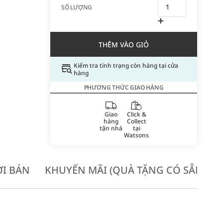
SỐ LƯỢNG
THÊM VÀO GIỎ
Kiểm tra tình trạng còn hàng tại cửa
hàng
PHƯƠNG THỨC GIAO HÀNG
Giao
Click &
hàng
Collect
tận nhà
tại
Watsons
I BÁN
KHUYẾN MÃI (QUÀ TẶNG CÓ SẴN KH