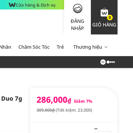
Cửa hàng & Dịch vụ
0
ĐĂNG
GIỎ HÀNG
NHẬP
 Nhân
Chăm Sóc Tóc
Trẻ Em
Thương hiệu
Nam Giới
Chăm Sóc 
286,000
 Duo 7g
₫
Giảm 7%
309,000₫
(Tiết kiệm: 23,000)