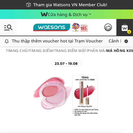
Giao hàng nhanh 24h - Áp dụng khu vực TP. Hồ Chí Minh
Miễn phí giao hàng cho đơn hàng từ 249,000Đ
Tham gia Watsons VN Member Club!
Cửa hàng & Dịch vụ
0
Thu thập thêm voucher hot tại Trạm Voucher
Thu thập thêm voucher hot tại Trạm Voucher
Cảnh báo An
TRANG CHỦ
/
TRANG ĐIỂM
/
TRANG ĐIỂM MẶT
/
PHẤN MÁ
/
MÁ HỒNG KEM