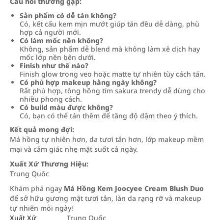
Câu hỏi thường gặp:
Sản phẩm có dễ tán không?
Có, kết cấu kem mịn mướt giúp tán đều dễ dàng, phù
hợp cả người mới.
Có làm mốc nền không?
Không, sản phẩm dễ blend mà không làm xê dịch hay
mốc lớp nền bên dưới.
Finish như thế nào?
Finish glow trong veo hoặc matte tự nhiên tùy cách tán.
Có phù hợp makeup hằng ngày không?
Rất phù hợp, tông hồng tím sakura trendy dễ dùng cho
nhiều phong cách.
Có build màu được không?
Có, bạn có thể tán thêm để tăng độ đậm theo ý thích.
Kết quả mong đợi:
Má hồng tự nhiên hơn, da tươi tắn hơn, lớp makeup mềm
mại và cảm giác nhẹ mặt suốt cả ngày.
Xuất Xứ Thương Hiệu:
Trung Quốc
Khám phá ngay
Má Hồng Kem Joocyee Cream Blush Duo
để sở hữu gương mặt tươi tắn, làn da rạng rỡ và makeup
tự nhiên mỗi ngày!
Xuất Xứ
Trung Quốc