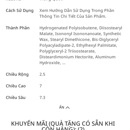
Cách Sử Dụng
Xem Hướng Dẫn Sử Dụng Trong Phần
Thông Tin Chi Tiết Của Sản Phẩm.
Thành Phần
Hydrogenated Polyisobutene, Diisostearyl
Malate, Isononyl Isononanoate, Synthetic
Wax, Stearyl Dimethicone, Bis-Diglyceryl
Polyacyladipate-2, Ethylhexyl Palmitate,
Polyglyceryl-2 Triisostearate,
Disteardimonium Hectorite, Aluminum
Hydroxide, …
Chiều Rộng
2.5
Chiều Cao
7
Chiều Sâu
7.3
ẨN
KHUYẾN MÃI (QUÀ TẶNG CÓ SẴN KHI
CÒN HÀNG): (2)