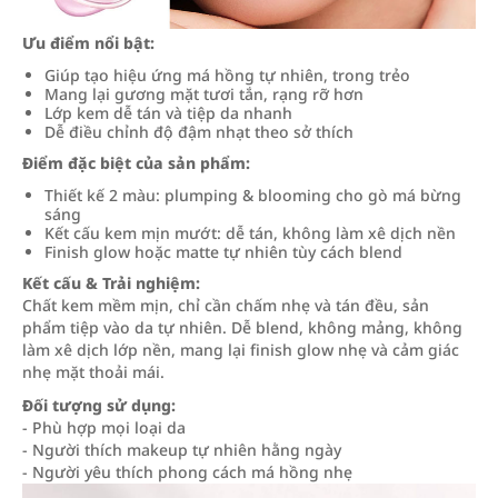
Ưu điểm nổi bật:
Giúp tạo hiệu ứng má hồng tự nhiên, trong trẻo
Mang lại gương mặt tươi tắn, rạng rỡ hơn
Lớp kem dễ tán và tiệp da nhanh
Dễ điều chỉnh độ đậm nhạt theo sở thích
Điểm đặc biệt của sản phẩm:
Thiết kế 2 màu: plumping & blooming cho gò má bừng
sáng
Kết cấu kem mịn mướt: dễ tán, không làm xê dịch nền
Finish glow hoặc matte tự nhiên tùy cách blend
Kết cấu & Trải nghiệm:
Chất kem mềm mịn, chỉ cần chấm nhẹ và tán đều, sản
phẩm tiệp vào da tự nhiên. Dễ blend, không mảng, không
làm xê dịch lớp nền, mang lại finish glow nhẹ và cảm giác
nhẹ mặt thoải mái.
Đối tượng sử dụng:
- Phù hợp mọi loại da
- Người thích makeup tự nhiên hằng ngày
- Người yêu thích phong cách má hồng nhẹ