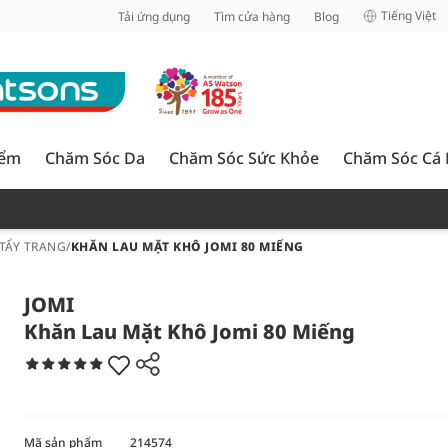
inh
Tiếng Việt
Tải ứng dụng
Tìm cửa hàng
Blog
iểm
Chăm Sóc Da
Chăm Sóc Sức Khỏe
Chăm Sóc Cá
TẨY TRANG
/
KHĂN LAU MẶT KHÔ JOMI 80 MIẾNG
JOMI
Khăn Lau Mặt Khô Jomi 80 Miếng
Mã sản phẩm
214574