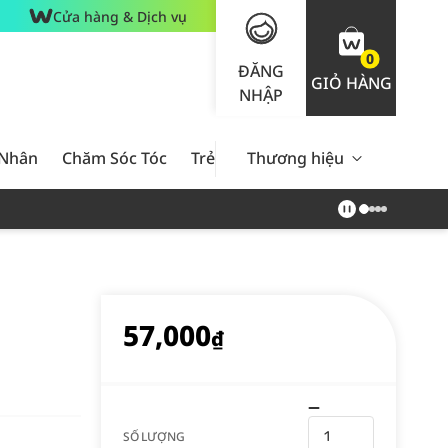
Cửa hàng & Dịch vụ
0
ĐĂNG
GIỎ HÀNG
NHẬP
 Nhân
Chăm Sóc Tóc
Trẻ Em
Thương hiệu
Nam Giới
Chăm Sóc 
57,000
₫
SỐ LƯỢNG