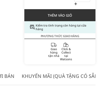
THÊM VÀO GIỎ
Kiểm tra tình trạng còn hàng tại cửa
hàng
PHƯƠNG THỨC GIAO HÀNG
Giao
Click &
hàng
Collect
tận nhà
tại
Watsons
I BÁN
KHUYẾN MÃI (QUÀ TẶNG CÓ SẴN KH