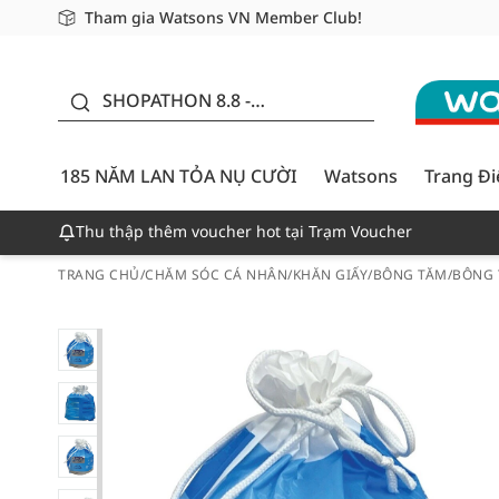
Tham gia Watsons VN Member Club!
Miễn phí giao hàng cho đơn hàng từ 249,000Đ
Giao hàng nhanh 24h - Áp dụng khu vực TP. Hồ Chí M
185 NĂM LAN TỎA NỤ
CƯỜI - GIẢM ĐẾN
SHOPATHON 8.8 -
50%
DEAL ĐỈNH
185 NĂM LAN TỎA NỤ CƯỜI
Watsons
Trang Đ
Thu thập thêm voucher hot tại Trạm Voucher
TRANG CHỦ
/
CHĂM SÓC CÁ NHÂN
/
KHĂN GIẤY/BÔNG TĂM
/
BÔNG 