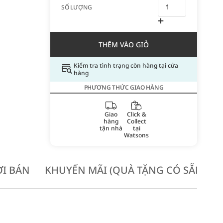
SỐ LƯỢNG
THÊM VÀO GIỎ
Kiểm tra tình trạng còn hàng tại cửa
hàng
PHƯƠNG THỨC GIAO HÀNG
Giao
Click &
hàng
Collect
tận nhà
tại
Watsons
I BÁN
KHUYẾN MÃI (QUÀ TẶNG CÓ SẴN KH