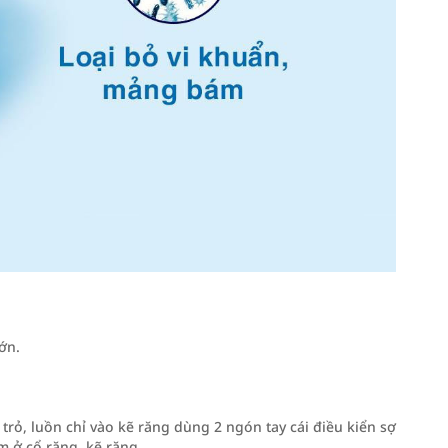
ớn.
rỏ, luồn chỉ vào kẽ răng dùng 2 ngón tay cái điều kiển sợ
m ở cổ răng, kẽ răng.