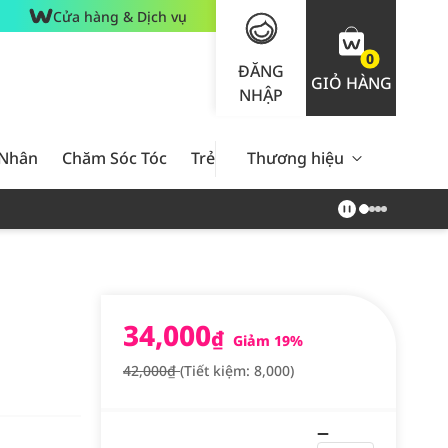
Cửa hàng & Dịch vụ
0
ĐĂNG
GIỎ HÀNG
NHẬP
 Nhân
Chăm Sóc Tóc
Trẻ Em
Thương hiệu
Nam Giới
Chăm Sóc 
34,000
₫
Giảm 19%
42,000₫
(Tiết kiệm: 8,000)