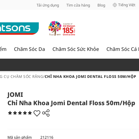
inh
Tiếng Việt
Tải ứng dụng
Tìm cửa hàng
Blog
iểm
Chăm Sóc Da
Chăm Sóc Sức Khỏe
Chăm Sóc Cá
G CỤ CHĂM SÓC RĂNG
/
CHỈ NHA KHOA JOMI DENTAL FLOSS 50M/HỘP
JOMI
Chỉ Nha Khoa Jomi Dental Floss 50m/Hộp
Mã sản phẩm
212116