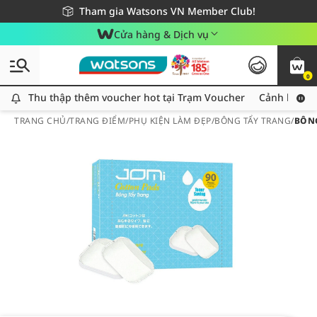
Giao hàng nhanh 24h - Áp dụng khu vực TP. Hồ Chí Minh
Miễn phí giao hàng cho đơn hàng từ 249,000Đ
Tham gia Watsons VN Member Club!
Cửa hàng & Dịch vụ
0
Thu thập thêm voucher hot tại Trạm Voucher
Thu thập thêm voucher hot tại Trạm Voucher
Cảnh báo An
TRANG CHỦ
/
TRANG ĐIỂM
/
PHỤ KIỆN LÀM ĐẸP
/
BÔNG TẨY TRANG
/
BÔNG