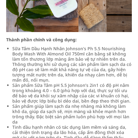
Thành phần chính và công dụng:
Sữa Tắm Dầu Hạnh Nhân Johnson's Ph 5.5 Nourishing
Body Wash With Almond Oil 750ml cân bằng sẽ không
làm tổn thương lớp màng ẩm bảo vệ tự nhiên trên da.
Thông thường khi sử dụng các sản phẩm làm sạch da có
độ pH cao sẽ làm mất khả năng tự vệ của da, gây hiện
tượng mất nước trên da, khiến da nhạy cảm hơn, dễ bị
mẩn đỏ, nổi mụn.
Sản phẩm Sữa Tắm pH 5.5 Johnson’s 2in1 có độ pH nằm
trong khoảng 4.0 – 6.0 (phù hợp với da), thực sự tối ưu
để bảo vệ da khỏi sự xâm nhập của các vi khuẩn có hại,
bảo vệ được lớp biểu bì dẻo dai, bền đẹp theo thời gian.
Sản phẩm giúp làm sạch da nhẹ nhàng mà không làm
khô da, giúp da sạch sẽ, mịn màng và khỏe mạnh hơn
trông thấy. Đặc biệt sản phẩm luôn phù hợp với mọi làn
da
Tinh dầu hạnh nhân có tác dụng làm mềm và sáng da,
cải thiện tình trạng da lão hóa, cấp ẩm đồng thời xóa
mờ các vết nám trên da. Tinh dầu dễ dàng thẩm thấu