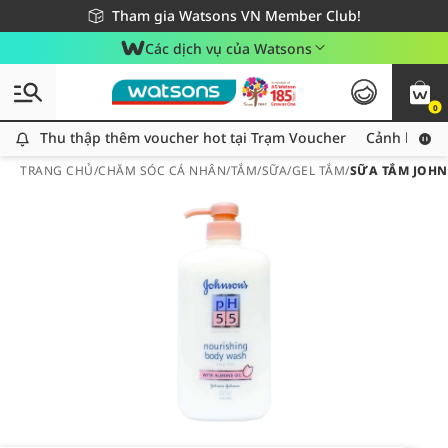
Giao hàng nhanh 24h - Áp dụng khu vực TP. Hồ Chí Minh
Miễn phí giao hàng cho đơn hàng từ 249,000Đ
Tham gia Watsons VN Member Club!
Các dịch vụ của Watsons
0
Thu thập thêm voucher hot tại Trạm Voucher
Thu thập thêm voucher hot tại Trạm Voucher
Cảnh báo An
TRANG CHỦ
/
CHĂM SÓC CÁ NHÂN
/
TẮM
/
SỮA/GEL TẮM
/
SỮA TẮM JOHN