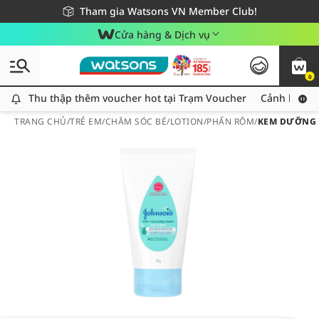
Giao hàng nhanh 24h - Áp dụng khu vực TP. Hồ Chí Minh
Miễn phí giao hàng cho đơn hàng từ 249,000Đ
Tham gia Watsons VN Member Club!
Cửa hàng & Dịch vụ
0
Thu thập thêm voucher hot tại Trạm Voucher
Thu thập thêm voucher hot tại Trạm Voucher
Cảnh báo An
TRANG CHỦ
/
TRẺ EM
/
CHĂM SÓC BÉ
/
LOTION/PHẤN RÔM
/
KEM DƯỠNG Ẩ