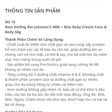
THÔNG TIN SẢN PHẨM
Mô Tả
Kem Dưỡng Ẩm Johnson'S Milk + Rice Baby Cream Face &
Body 50g
Thành Phần Chính Và Công Dụng:
- Chiết xuất từ 300% tinh chất gạo và sữa cung cấp protein
hỗ trợ chăm sóc các tế bào da cho bé, giúp dưỡng ẩm và
chống nứt nẻ cho mặt, cơ thể & tay, cho bé một làn da mềm
mại, mịn màng trong suốt 24 giờ.
- Sản phẩm bổ sung Pre-biotics giúp tang cường hệ đề
kháng tự nhiên của da
- Tăng cường bộ 5 dưỡng chất Vitamin A & E, khoáng chất
& thành phần protein sữa và dưỡng chất gạo tự nhiên,
giúp cho da trắng hồng tự nhiên và mềm mịn.
- Kem dưỡng không gây nhờn rít, bảo vệ cơ thể khỏi 5 dấu
hiệu của làn da hư tổn do tiết trời mùa đông: Ửng đỏ, Khô,
Mốc, Ngứa, Châm chích (do khô da); thích hợp cho cả mẹ và
bé sử dụng.
Hướng Dẫn Sử Dụng: