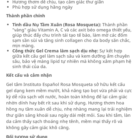
Hương thơm dễ chịu, tạo cảm giác thư giãn
Phù hợp sử dụng hằng ngày
Thành phần chính
Tinh dầu Nụ Tầm Xuân (Rosa Mosqueta):
Thành phần
"vàng" giàu Vitamin A, C và các axit béo omega thiết yếu,
giúp thúc đẩy chu trình tái tạo tế bào, làm mờ các đốm
sạm sần sùi và tăng sinh collagen cho da body săn chắc,
mịn màng.
Công thức Gel Crema làm sạch dịu nhẹ:
Sự kết hợp
giữa kết cấu gel làm sạch sâu và kem dưỡng ẩm chuyên
sâu, bảo vệ màng lipid tự nhiên mà không xâm phạm hệ
sinh thái của da.
Kết cấu và cảm nhận
Gel tắm Instituto Español Rosa Mosqueta sở hữu kết cấu
gel dạng kem mềm mướt, khả năng tạo bọt vừa phải và cực
kỳ dễ rửa sạch với nước, hoàn toàn không để lại cảm giác
nhờn dính hay bết rít sau khi sử dụng. Hương thơm hoa
hồng nụ tầm xuân dễ chịu, nhẹ nhàng mang lại trải nghiệm
thư giãn sảng khoái sau ngày dài mệt mỏi. Sau khi tắm, làn
da cảm thấy sạch thoáng nhẹ tênh, mềm mại thấy rõ và
không gây cảm giác khô căng.
Đối tượng sử dụng