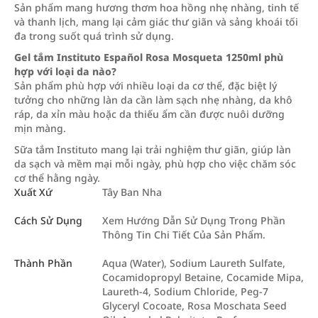
Sản phẩm mang hương thơm hoa hồng nhẹ nhàng, tinh tế
và thanh lịch, mang lại cảm giác thư giãn và sảng khoái tối
đa trong suốt quá trình sử dụng.
Gel tắm Instituto Español Rosa Mosqueta 1250ml phù
hợp với loại da nào?
Sản phẩm phù hợp với nhiều loại da cơ thể, đặc biệt lý
tưởng cho những làn da cần làm sạch nhẹ nhàng, da khô
ráp, da xỉn màu hoặc da thiếu ẩm cần được nuôi dưỡng
mịn màng.
Sữa tắm Instituto mang lại trải nghiệm thư giãn, giúp làn
da sạch và mềm mại mỗi ngày, phù hợp cho việc chăm sóc
cơ thể hằng ngày.
Xuất Xứ
Tây Ban Nha
Cách Sử Dụng
Xem Hướng Dẫn Sử Dụng Trong Phần
Thông Tin Chi Tiết Của Sản Phẩm.
Thành Phần
Aqua (Water), Sodium Laureth Sulfate,
Cocamidopropyl Betaine, Cocamide Mipa,
Laureth-4, Sodium Chloride, Peg-7
Glyceryl Cocoate, Rosa Moschata Seed