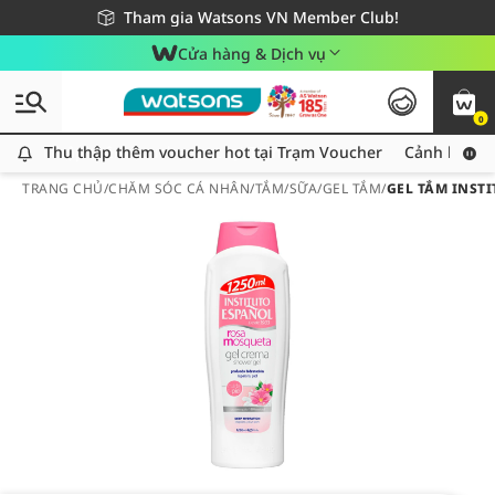
Giao hàng nhanh 24h - Áp dụng khu vực TP. Hồ Chí Minh
Miễn phí giao hàng cho đơn hàng từ 249,000Đ
Tham gia Watsons VN Member Club!
Cửa hàng & Dịch vụ
0
Thu thập thêm voucher hot tại Trạm Voucher
Thu thập thêm voucher hot tại Trạm Voucher
Cảnh báo An
TRANG CHỦ
/
CHĂM SÓC CÁ NHÂN
/
TẮM
/
SỮA/GEL TẮM
/
GEL TẮM INST