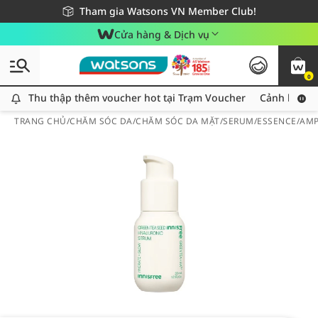
Giao hàng nhanh 24h - Áp dụng khu vực TP. Hồ Chí Minh
Miễn phí giao hàng cho đơn hàng từ 249,000Đ
Tham gia Watsons VN Member Club!
Cửa hàng & Dịch vụ
0
Thu thập thêm voucher hot tại Trạm Voucher
Thu thập thêm voucher hot tại Trạm Voucher
Cảnh báo An
TRANG CHỦ
/
CHĂM SÓC DA
/
CHĂM SÓC DA MẶT
/
SERUM/ESSENCE/AM