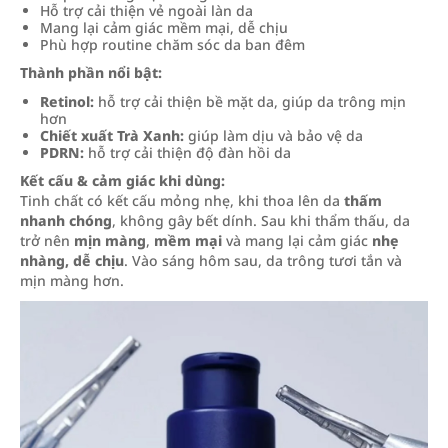
Hỗ trợ cải thiện vẻ ngoài làn da
Mang lại cảm giác mềm mại, dễ chịu
Phù hợp routine chăm sóc da ban đêm
Thành phần nổi bật:
Retinol:
hỗ trợ cải thiện bề mặt da, giúp da trông mịn
hơn
Chiết xuất Trà Xanh:
giúp làm dịu và bảo vệ da
PDRN:
hỗ trợ cải thiện độ đàn hồi da
Kết cấu & cảm giác khi dùng:
Tinh chất có kết cấu mỏng nhẹ, khi thoa lên da
thấm
nhanh chóng
, không gây bết dính. Sau khi thẩm thấu, da
trở nên
mịn màng
,
mềm mại
và mang lại cảm giác
nhẹ
nhàng, dễ chịu
. Vào sáng hôm sau, da trông tươi tắn và
mịn màng hơn.