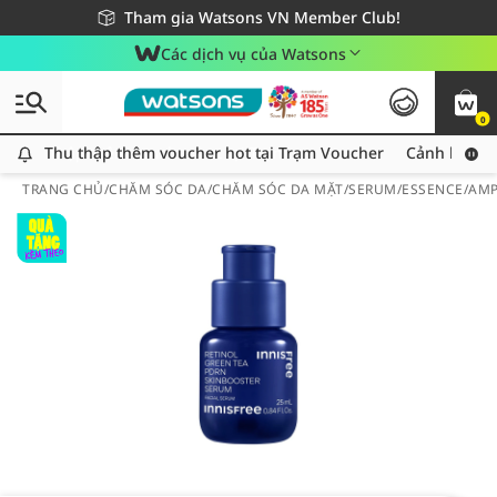
Giao hàng nhanh 24h - Áp dụng khu vực TP. Hồ Chí Minh
Miễn phí giao hàng cho đơn hàng từ 249,000Đ
Tham gia Watsons VN Member Club!
Các dịch vụ của Watsons
0
Thu thập thêm voucher hot tại Trạm Voucher
Thu thập thêm voucher hot tại Trạm Voucher
Cảnh báo An
TRANG CHỦ
/
CHĂM SÓC DA
/
CHĂM SÓC DA MẶT
/
SERUM/ESSENCE/AM