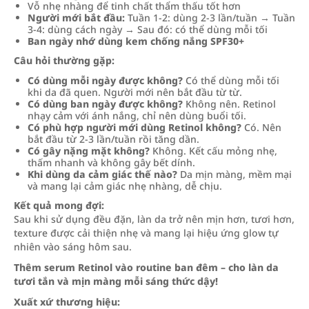
Vỗ nhẹ nhàng để tinh chất thẩm thấu tốt hơn
Người mới bắt đầu:
Tuần 1-2: dùng 2-3 lần/tuần → Tuần
3-4: dùng cách ngày → Sau đó: có thể dùng mỗi tối
Ban ngày nhớ dùng kem chống nắng SPF30+
Câu hỏi thường gặp:
Có dùng mỗi ngày được không?
Có thể dùng mỗi tối
khi da đã quen. Người mới nên bắt đầu từ từ.
Có dùng ban ngày được không?
Không nên. Retinol
nhạy cảm với ánh nắng, chỉ nên dùng buổi tối.
Có phù hợp người mới dùng Retinol không?
Có. Nên
bắt đầu từ 2-3 lần/tuần rồi tăng dần.
Có gây nặng mặt không?
Không. Kết cấu mỏng nhẹ,
thấm nhanh và không gây bết dính.
Khi dùng da cảm giác thế nào?
Da mịn màng, mềm mại
và mang lại cảm giác nhẹ nhàng, dễ chịu.
Kết quả mong đợi:
Sau khi sử dụng đều đặn, làn da trở nên mịn hơn, tươi hơn,
texture được cải thiện nhẹ và mang lại hiệu ứng glow tự
nhiên vào sáng hôm sau.
Thêm serum Retinol vào routine ban đêm – cho làn da
tươi tắn và mịn màng mỗi sáng thức dậy!
Xuất xứ thương hiệu: