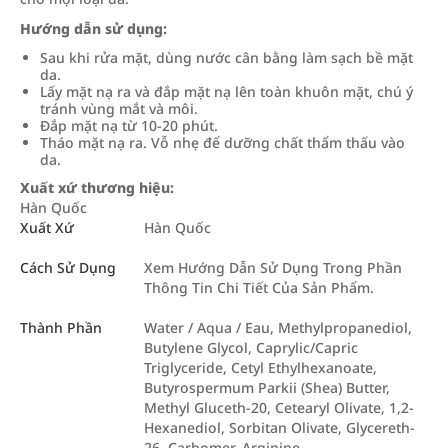
Hướng dẫn sử dụng:
Sau khi rửa mặt, dùng nước cân bằng làm sạch bề mặt
da.
Lấy mặt nạ ra và đắp mặt nạ lên toàn khuôn mặt, chú ý
tránh vùng mắt và môi.
Đắp mặt nạ từ 10-20 phút.
Tháo mặt nạ ra. Vỗ nhẹ để dưỡng chất thẩm thấu vào
da.
Xuất xứ thương hiệu:
Hàn Quốc
Xuất Xứ
Hàn Quốc
Cách Sử Dụng
Xem Hướng Dẫn Sử Dụng Trong Phần
Thông Tin Chi Tiết Của Sản Phẩm.
Thành Phần
Water / Aqua / Eau, Methylpropanediol,
Butylene Glycol, Caprylic/Capric
Triglyceride, Cetyl Ethylhexanoate,
Butyrospermum Parkii (Shea) Butter,
Methyl Gluceth-20, Cetearyl Olivate, 1,2-
Hexanediol, Sorbitan Olivate, Glycereth-
26, Carbomer, Arginine,…