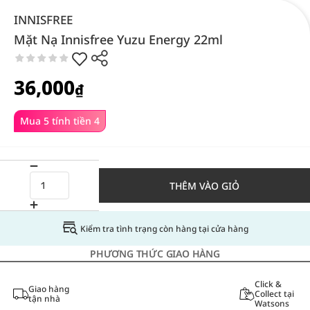
INNISFREE
Mặt Nạ Innisfree Yuzu Energy 22ml
36,000
₫
Mua 5 tính tiền 4
THÊM VÀO GIỎ
Kiểm tra tình trạng còn hàng tại cửa hàng
PHƯƠNG THỨC GIAO HÀNG
Click &
Giao hàng
Collect tại
tận nhà
Watsons