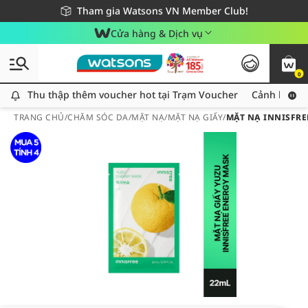
Giao hàng nhanh 24h - Áp dụng khu vực TP. Hồ Chí Minh
Miễn phí giao hàng cho đơn hàng từ 249,000Đ
Tham gia Watsons VN Member Club!
Cửa hàng & Dịch vụ
0
Thu thập thêm voucher hot tại Trạm Voucher
Thu thập thêm voucher hot tại Trạm Voucher
Cảnh báo An
TRANG CHỦ
/
CHĂM SÓC DA
/
MẶT NẠ
/
MẶT NẠ GIẤY
/
MẶT NẠ INNISFRE