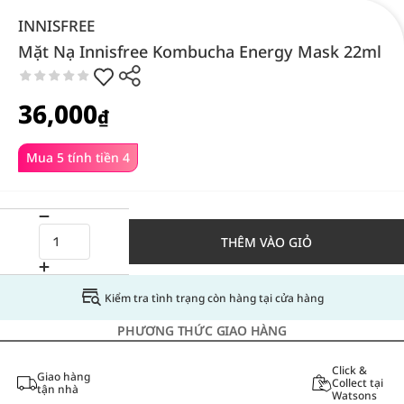
INNISFREE
Mặt Nạ Innisfree Kombucha Energy Mask 22ml
36,000
₫
Mua 5 tính tiền 4
THÊM VÀO GIỎ
Kiểm tra tình trạng còn hàng tại cửa hàng
PHƯƠNG THỨC GIAO HÀNG
Click &
Giao hàng
Collect tại
tận nhà
Watsons