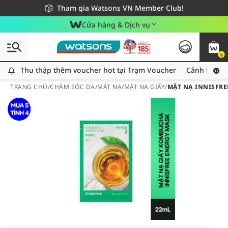
Giao hàng nhanh 24h - Áp dụng khu vực TP. Hồ Chí Minh
Miễn phí giao hàng cho đơn hàng từ 249,000Đ
Tham gia Watsons VN Member Club!
Cửa hàng & Dịch vụ
0
Thu thập thêm voucher hot tại Trạm Voucher
Thu thập thêm voucher hot tại Trạm Voucher
Cảnh báo An
TRANG CHỦ
/
CHĂM SÓC DA
/
MẶT NẠ
/
MẶT NẠ GIẤY
/
MẶT NẠ INNISFR