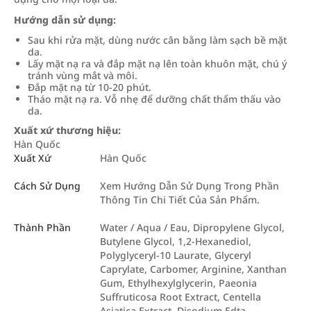
Hướng dẫn sử dụng:
Sau khi rửa mặt, dùng nước cân bằng làm sạch bề mặt
da.
Lấy mặt nạ ra và đắp mặt nạ lên toàn khuôn mặt, chú ý
tránh vùng mắt và môi.
Đắp mặt nạ từ 10-20 phút.
Tháo mặt nạ ra. Vỗ nhẹ để dưỡng chất thẩm thấu vào
da.
Xuất xứ thương hiệu:
Hàn Quốc
Xuất Xứ
Hàn Quốc
Cách Sử Dụng
Xem Hướng Dẫn Sử Dụng Trong Phần
Thông Tin Chi Tiết Của Sản Phẩm.
Thành Phần
Water / Aqua / Eau, Dipropylene Glycol,
Butylene Glycol, 1,2-Hexanediol,
Polyglyceryl-10 Laurate, Glyceryl
Caprylate, Carbomer, Arginine, Xanthan
Gum, Ethylhexylglycerin, Paeonia
Suffruticosa Root Extract, Centella
Asiatica Extract, Disodium Edta,…