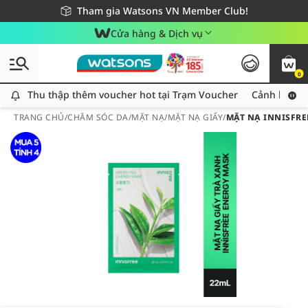
Giao hàng nhanh 24h - Áp dụng khu vực TP. Hồ Chí Minh
Miễn phí giao hàng cho đơn hàng từ 249,000Đ
Tham gia Watsons VN Member Club!
Cửa hàng & Dịch vụ
0
Thu thập thêm voucher hot tại Trạm Voucher
Thu thập thêm voucher hot tại Trạm Voucher
Cảnh báo An
TRANG CHỦ
/
CHĂM SÓC DA
/
MẶT NẠ
/
MẶT NẠ GIẤY
/
MẶT NẠ INNISFRE