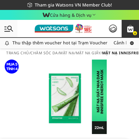
Giao hàng nhanh 24h - Áp dụng khu vực TP. Hồ Chí Minh
Miễn phí giao hàng cho đơn hàng từ 249,000Đ
Tham gia Watsons VN Member Club!
Cửa hàng & Dịch vụ
0
Thu thập thêm voucher hot tại Trạm Voucher
Thu thập thêm voucher hot tại Trạm Voucher
Cảnh báo An
TRANG CHỦ
/
CHĂM SÓC DA
/
MẶT NẠ
/
MẶT NẠ GIẤY
/
MẶT NẠ INNISFRE