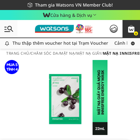
Giao hàng nhanh 24h - Áp dụng khu vực TP. Hồ Chí Minh
Miễn phí giao hàng cho đơn hàng từ 249,000Đ
Tham gia Watsons VN Member Club!
Cửa hàng & Dịch vụ
0
Thu thập thêm voucher hot tại Trạm Voucher
Thu thập thêm voucher hot tại Trạm Voucher
Cảnh báo An
TRANG CHỦ
/
CHĂM SÓC DA
/
MẶT NẠ
/
MẶT NẠ GIẤY
/
MẶT NẠ INNISFRE