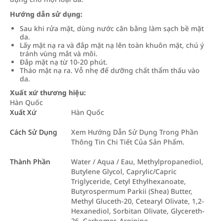
Hướng dẫn sử dụng:
Sau khi rửa mặt, dùng nước cân bằng làm sạch bề mặt
da.
Lấy mặt nạ ra và đắp mặt nạ lên toàn khuôn mặt, chú ý
tránh vùng mắt và môi.
Đắp mặt nạ từ 10-20 phút.
Tháo mặt nạ ra. Vỗ nhẹ để dưỡng chất thẩm thấu vào
da.
Xuất xứ thương hiệu:
Hàn Quốc
Xuất Xứ
Hàn Quốc
Cách Sử Dụng
Xem Hướng Dẫn Sử Dụng Trong Phần
Thông Tin Chi Tiết Của Sản Phẩm.
Thành Phần
Water / Aqua / Eau, Methylpropanediol,
Butylene Glycol, Caprylic/Capric
Triglyceride, Cetyl Ethylhexanoate,
Butyrospermum Parkii (Shea) Butter,
Methyl Gluceth-20, Cetearyl Olivate, 1,2-
Hexanediol, Sorbitan Olivate, Glycereth-
26, Carbomer, Arginine,…