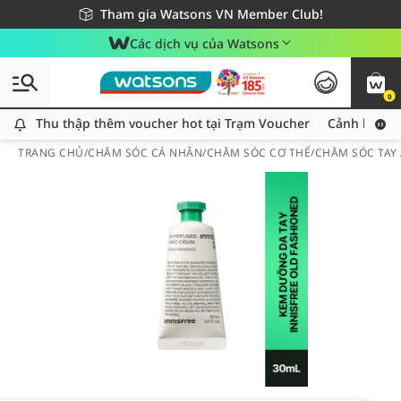
Giao hàng nhanh 24h - Áp dụng khu vực TP. Hồ Chí Minh
Miễn phí giao hàng cho đơn hàng từ 249,000Đ
Tham gia Watsons VN Member Club!
Các dịch vụ của Watsons
0
Thu thập thêm voucher hot tại Trạm Voucher
Thu thập thêm voucher hot tại Trạm Voucher
Cảnh báo An
TRANG CHỦ
/
CHĂM SÓC CÁ NHÂN
/
CHĂM SÓC CƠ THỂ
/
CHĂM SÓC TAY