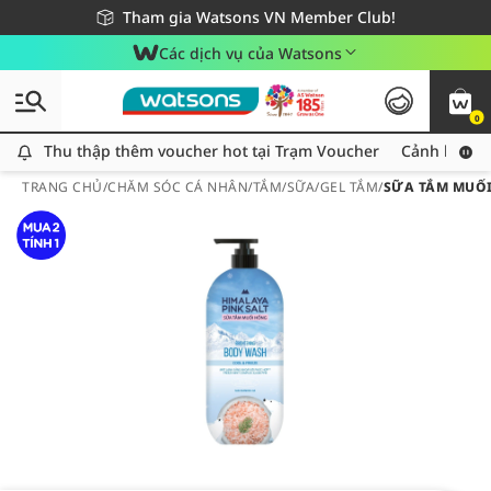
Giao hàng nhanh 24h - Áp dụng khu vực TP. Hồ Chí Minh
Miễn phí giao hàng cho đơn hàng từ 249,000Đ
Tham gia Watsons VN Member Club!
Các dịch vụ của Watsons
0
Thu thập thêm voucher hot tại Trạm Voucher
Thu thập thêm voucher hot tại Trạm Voucher
Cảnh báo An
TRANG CHỦ
/
CHĂM SÓC CÁ NHÂN
/
TẮM
/
SỮA/GEL TẮM
/
SỮA TẮM MUỐI