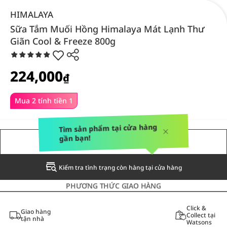
HIMALAYA
Sữa Tắm Muối Hồng Himalaya Mát Lạnh Thư
Giãn Cool & Freeze 800g
224,000
₫
Mua 2 tính tiền 1
Tìm sản phẩm tại cửa hàng
gần bạn!
THÔNG BÁO CHO TÔI
Kiểm tra tình trạng còn hàng tại cửa hàng
PHƯƠNG THỨC GIAO HÀNG
Click &
Giao hàng
Collect tại
tận nhà
Watsons