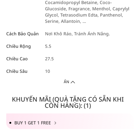
Cocamidopropyl Betaine, Coco-
Glucoside, Fragrance, Menthol, Caprylyl
Glycol, Tetrasodium Edta, Panthenol,
Serine, Allantoin, …
Cách Bảo Quản
Nơi Khô Ráo, Tránh Ánh Nắng.
Chiều Rộng
5.5
Chiều Cao
27.5
Chiều Sâu
10
ẨN
KHUYẾN MÃI (QUÀ TẶNG CÓ SẴN KHI
CÒN HÀNG): (1)
BUY 1 GET 1 FREE