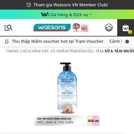
Giao hàng nhanh 24h - Áp dụng khu vực TP. Hồ Chí Minh
Miễn phí giao hàng cho đơn hàng từ 249,000Đ
Tham gia Watsons VN Member Club!
Cửa hàng & Dịch vụ
0
Thu thập thêm voucher hot tại Trạm Voucher
Thu thập thêm voucher hot tại Trạm Voucher
Cảnh báo An
TRANG CHỦ
/
CHĂM SÓC CÁ NHÂN
/
TẮM
/
SỮA/GEL TẮM
/
SỮA TẮM MUỐI