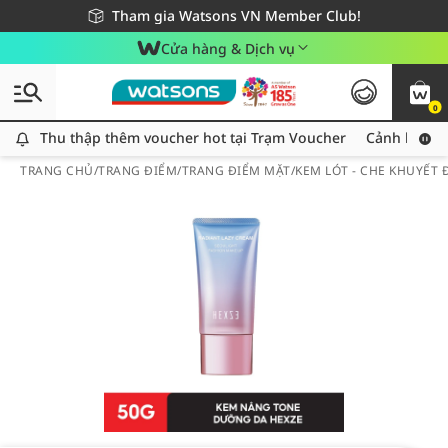
Giao hàng nhanh 24h - Áp dụng khu vực TP. Hồ Chí Minh
Miễn phí giao hàng cho đơn hàng từ 249,000Đ
Tham gia Watsons VN Member Club!
Cửa hàng & Dịch vụ
0
Thu thập thêm voucher hot tại Trạm Voucher
Thu thập thêm voucher hot tại Trạm Voucher
Cảnh báo An
TRANG CHỦ
/
TRANG ĐIỂM
/
TRANG ĐIỂM MẶT
/
KEM LÓT - CHE KHUYẾT 