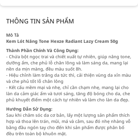
THÔNG TIN SẢN PHẨM
Mô Tả
Kem Lót Nâng Tone Hexze Radiant Lazy Cream 50g
Thành Phần Chính Và Công Dụng:
- Chứa bột ngọc trai và chiết xuất tự nhiên, giúp nâng tone,
dưỡng ẩm, che phủ lỗ chân lông và làm sáng da, mang lại
nền da mịn màng, đều màu suốt 8h.
- Hiệu chỉnh làm trắng da tức thì, cải thiện vùng da xỉn màu
và che phủ tốt lỗ chân lông
- Kết cấu mềm mại và nhẹ, chỉ cần chạm nhẹ, mang lại cho
làn da cảm giác ẩm và tươi sáng, tăng độ bóng cho da, che
phủ khuyết điểm một cách tự nhiên và làm cho làn da đẹp.
Hướng Dẫn Sử Dụng:
Sau khi chăm sóc da cơ bản, lấy một lượng sản phẩm thích
hợp và thoa lên trán, mũi, má và cằm, sau đó nhẹ nhàng vỗ
bằng đầu ngón tay cho đến khi sản phẩm được phân bố
đều trên toàn bộ khuôn mặt.