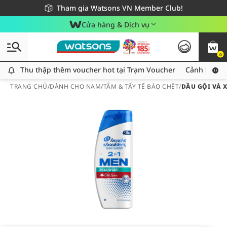
Giao hàng nhanh 24h - Áp dụng khu vực TP. Hồ Chí Minh
Miễn phí giao hàng cho đơn hàng từ 249,000Đ
Tham gia Watsons VN Member Club!
Cửa hàng & Dịch vụ
0
Thu thập thêm voucher hot tại Trạm Voucher
Thu thập thêm voucher hot tại Trạm Voucher
Cảnh báo An
TRANG CHỦ
/
DÀNH CHO NAM
/
TẮM & TẨY TẾ BÀO CHẾT
/
DẦU GỘI VÀ 