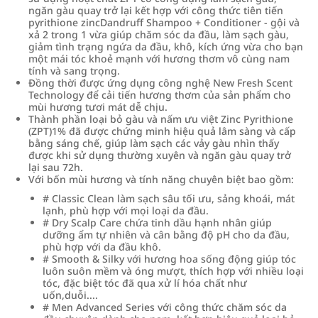
ngăn gàu quay trở lại kết hợp với công thức tiên tiến
pyrithione zincDandruff Shampoo + Conditioner - gội và
xả 2 trong 1 vừa giúp chăm sóc da đầu, làm sạch gàu,
giảm tình trạng ngứa da đầu, khô, kích ứng vừa cho bạn
một mái tóc khoẻ mạnh với hương thơm vô cùng nam
tính và sang trọng.
Đồng thời được ứng dụng công nghệ New Fresh Scent
Technology để cải tiến hương thơm của sản phẩm cho
mùi hương tươi mát dễ chịu.
Thành phần loại bỏ gàu và nấm ưu việt Zinc Pyrithione
(ZPT)1% đã được chứng minh hiệu quả lâm sàng và cấp
bằng sáng chế, giúp làm sạch các vảy gàu nhìn thấy
được khi sử dụng thường xuyên và ngăn gàu quay trở
lại sau 72h.
Với bốn mùi hương và tính năng chuyên biệt bao gồm:
# Classic Clean làm sạch sâu tối ưu, sảng khoái, mát
lạnh, phù hợp với mọi loại da đầu.
# Dry Scalp Care chứa tinh dầu hạnh nhân giúp
dưỡng ẩm tự nhiên và cân bằng độ pH cho da đầu,
phù hợp với da đầu khô.
# Smooth & Silky với hương hoa sống động giúp tóc
luôn suôn mềm và óng mượt, thích hợp với nhiều loại
tóc, đặc biệt tóc đã qua xử lí hóa chất như
uốn,duỗi....
# Men Advanced Series với công thức chăm sóc da