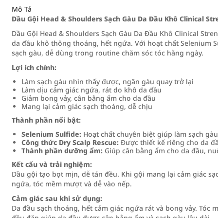
Mô Tả
Dầu Gội Head & Shoulders Sạch Gàu Da Đầu Khô Clinical Str
Dầu Gội Head & Shoulders Sạch Gàu Da Đầu Khô Clinical Stren
da đầu khô thông thoáng, hết ngứa. Với hoạt chất Selenium S
sạch gàu, dễ dùng trong routine chăm sóc tóc hằng ngày.
Lợi ích chính:
Làm sạch gàu nhìn thấy được, ngăn gàu quay trở lại
Làm dịu cảm giác ngứa, rát do khô da đầu
Giảm bong vảy, cân bằng ẩm cho da đầu
Mang lại cảm giác sạch thoáng, dễ chịu
Thành phần nổi bật:
Selenium Sulfide:
Hoạt chất chuyên biệt giúp làm sạch gàu
Công thức Dry Scalp Rescue:
Được thiết kế riêng cho da đầ
Thành phần dưỡng ẩm:
Giúp cân bằng ẩm cho da đầu, n
Kết cấu và trải nghiệm:
Dầu gội tạo bọt mịn, dễ tán đều. Khi gội mang lại cảm giác sạ
ngứa, tóc mềm mượt và dễ vào nếp.
Cảm giác sau khi sử dụng:
Da đầu sạch thoáng, hết cảm giác ngứa rát và bong vảy. Tó
đều đặn giúp da đầu được cân bằng ẩm và sạch gàu lâu dài.