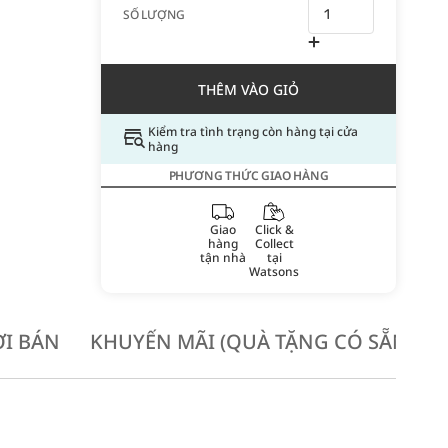
SỐ LƯỢNG
THÊM VÀO GIỎ
Kiểm tra tình trạng còn hàng tại cửa
hàng
PHƯƠNG THỨC GIAO HÀNG
Giao
Click &
hàng
Collect
tận nhà
tại
Watsons
I BÁN
KHUYẾN MÃI (QUÀ TẶNG CÓ SẴN KH