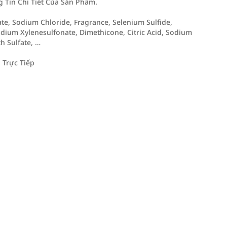
Tin Chi Tiết Của Sản Phẩm.
ate, Sodium Chloride, Fragrance, Selenium Sulfide,
dium Xylenesulfonate, Dimethicone, Citric Acid, Sodium
h Sulfate, …
 Trực Tiếp