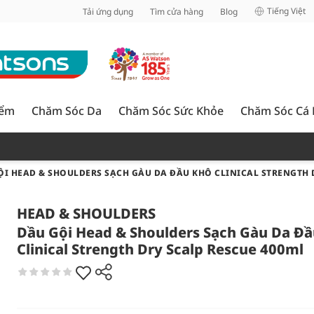
inh
Tiếng Việt
Tải ứng dụng
Tìm cửa hàng
Blog
iểm
Chăm Sóc Da
Chăm Sóc Sức Khỏe
Chăm Sóc Cá
ỘI HEAD & SHOULDERS SẠCH GÀU DA ĐẦU KHÔ CLINICAL STRENGTH 
HEAD & SHOULDERS
Dầu Gội Head & Shoulders Sạch Gàu Da Đ
Clinical Strength Dry Scalp Rescue 400ml