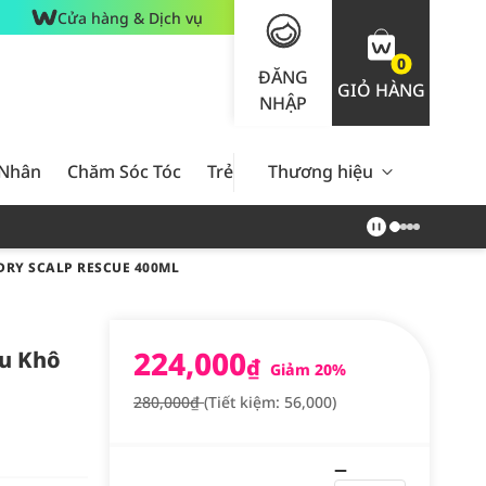
Cửa hàng & Dịch vụ
0
ĐĂNG
GIỎ HÀNG
NHẬP
 Nhân
Chăm Sóc Tóc
Trẻ Em
Thương hiệu
Nam Giới
Chăm Sóc 
DRY SCALP RESCUE 400ML
224,000
ầu Khô
₫
Giảm 20%
280,000₫
(Tiết kiệm: 56,000)