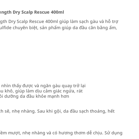
ength Dry Scalp Rescue 400ml
gth Dry Scalp Rescue 400ml giúp làm sạch gàu và hỗ trợ
ulfide chuyên biệt, sản phẩm giúp da đầu cân bằng ẩm,
 nhìn thấy được và ngăn gàu quay trở lại
u khô, giúp làm dịu cảm giác ngứa, rát
uôi dưỡng da đầu khỏe mạnh hơn
ch sẽ, nhẹ nhàng. Sau khi gội, da đầu sạch thoáng, hết
c mềm mượt, nhẹ nhàng và có hương thơm dễ chịu. Sử dụng