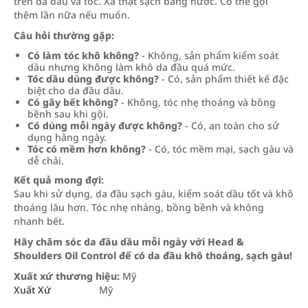
trên da đầu và tóc. Xả thật sạch bằng nước. Có thể gội
thêm lần nữa nếu muốn.
Câu hỏi thường gặp:
Có làm tóc khô không?
- Không, sản phẩm kiểm soát
dầu nhưng không làm khô da đầu quá mức.
Tóc dầu dùng được không?
- Có, sản phẩm thiết kế đặc
biệt cho da đầu dầu.
Có gây bết không?
- Không, tóc nhẹ thoáng và bồng
bềnh sau khi gội.
Có dùng mỗi ngày được không?
- Có, an toàn cho sử
dụng hằng ngày.
Tóc có mềm hơn không?
- Có, tóc mềm mại, sạch gàu và
dễ chải.
Kết quả mong đợi:
Sau khi sử dụng, da đầu sạch gàu, kiểm soát dầu tốt và khô
thoáng lâu hơn. Tóc nhẹ nhàng, bồng bềnh và không
nhanh bết.
Hãy chăm sóc da đầu dầu mỗi ngày với Head &
Shoulders Oil Control để có da đầu khô thoáng, sạch gàu!
Xuất xứ thương hiệu:
Mỹ
Xuất Xứ
Mỹ