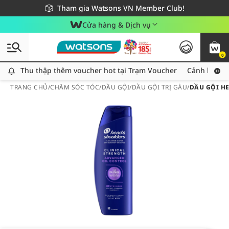
Giao hàng nhanh 24h - Áp dụng khu vực TP. Hồ Chí Minh
Miễn phí giao hàng cho đơn hàng từ 249,000Đ
Tham gia Watsons VN Member Club!
Cửa hàng & Dịch vụ
0
Thu thập thêm voucher hot tại Trạm Voucher
Thu thập thêm voucher hot tại Trạm Voucher
Cảnh báo An
TRANG CHỦ
/
CHĂM SÓC TÓC
/
DẦU GỘI
/
DẦU GỘI TRỊ GÀU
/
DẦU GỘI H