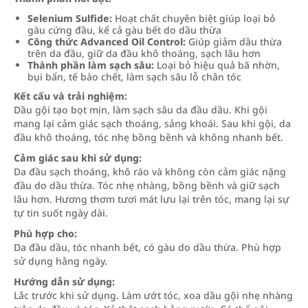
Selenium Sulfide:
Hoạt chất chuyên biệt giúp loại bỏ
gàu cứng đầu, kể cả gàu bết do dầu thừa
Công thức Advanced Oil Control:
Giúp giảm dầu thừa
trên da đầu, giữ da đầu khô thoáng, sạch lâu hơn
Thành phần làm sạch sâu:
Loại bỏ hiệu quả bã nhờn,
bụi bẩn, tế bào chết, làm sạch sâu lỗ chân tóc
Kết cấu và trải nghiệm:
Dầu gội tạo bọt mịn, làm sạch sâu da đầu dầu. Khi gội
mang lại cảm giác sạch thoáng, sảng khoái. Sau khi gội, da
đầu khô thoáng, tóc nhẹ bồng bềnh và không nhanh bết.
Cảm giác sau khi sử dụng:
Da đầu sạch thoáng, khô ráo và không còn cảm giác nặng
đầu do dầu thừa. Tóc nhẹ nhàng, bồng bềnh và giữ sạch
lâu hơn. Hương thơm tươi mát lưu lại trên tóc, mang lại sự
tự tin suốt ngày dài.
Phù hợp cho:
Da đầu dầu, tóc nhanh bết, có gàu do dầu thừa. Phù hợp
sử dụng hằng ngày.
Hướng dẫn sử dụng:
Lắc trước khi sử dụng. Làm ướt tóc, xoa dầu gội nhẹ nhàng