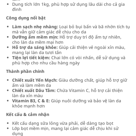
Dung tích lớn 1kg, phù hợp sử dụng lâu dài cho cả gia
đình
Công dụng nổi bật
Làm sạch nhẹ nhàng:
Loại bỏ bụi bẩn và bã nhờn tích tụ
mà vẫn giữ cảm giác dễ chịu cho da
Dưỡng ẩm mềm mịn:
Hỗ trợ duy trì độ ẩm tự nhiên,
cho làn da mềm mại hơn
Hỗ trợ da sáng khỏe:
Giúp cải thiện vẻ ngoài xỉn màu,
mang lại làn da tươi tắn
Tiện lợi tiết kiệm:
Chai lớn có vòi nhấn, dễ sử dụng và
phù hợp cho nhu cầu hàng ngày
Thành phần chính
Chiết xuất Yến Mạch:
Giàu dưỡng chất, giúp hỗ trợ giữ
ẩm và làm mềm da
Chiết xuất Dâu Tằm:
Chứa Vitamin C, hỗ trợ cải thiện
làn da xỉn màu
Vitamin B3, C & E:
Giúp nuôi dưỡng và bảo vệ làn da
khỏe mạnh hơn
Kết cấu & cảm nhận
Kết cấu dạng sữa lỏng vừa phải, dễ dàng tạo bọt
Lớp bọt mềm mịn, mang lại cảm giác dễ chịu khi sử
dụng