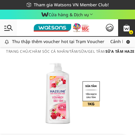
Giao hàng nhanh 24h - Áp dụng khu vực TP. Hồ Chí Minh
Miễn phí giao hàng cho đơn hàng từ 249,000Đ
Tham gia Watsons VN Member Club!
Cửa hàng & Dịch vụ
0
Thu thập thêm voucher hot tại Trạm Voucher
Thu thập thêm voucher hot tại Trạm Voucher
Cảnh báo An
TRANG CHỦ
/
CHĂM SÓC CÁ NHÂN
/
TẮM
/
SỮA/GEL TẮM
/
SỮA TẮM HAZE