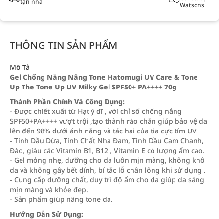
tận nhà
Watsons
THÔNG TIN SẢN PHẨM
Mô Tả
Gel Chống Nắng Nâng Tone Hatomugi UV Care & Tone
Up The Tone Up UV Milky Gel SPF50+ PA++++ 70g
Thành Phần Chính Và Công Dụng:
- Được chiết xuất từ Hạt ý dĩ , với chỉ số chống nắng
SPF50+PA++++ vượt trội ,tạo thành rào chắn giúp bảo vệ da
lên đến 98% dưới ánh nắng và tác hại của tia cực tím UV.
- Tinh Dầu Dừa, Tinh Chất Nha Đam, Tinh Dầu Cam Chanh,
Đào, giàu các Vitamin B1, B12 , Vitamin E có lượng ẩm cao.
- Gel mỏng nhẹ, dưỡng cho da luôn mịn màng, không khô
da và không gây bết dính, bí tắc lỗ chân lông khi sử dụng .
- Cung cấp dưỡng chất, duy trì độ ẩm cho da giúp da sáng
mịn màng và khỏe đẹp.
- Sản phẩm giúp nâng tone da.
Hướng Dẫn Sử Dụng: