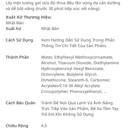
Lấy một lượng gel vừa đủ thoa đều lên vùng da cần dưỡng
và dễ bắt nắng (trước 30 phút tiếp xúc với nắng).
Xuất Xứ Thương Hiệu:
Nhật Bản
Xuất Xứ
Nhật Bản
Cách Sử Dụng
Xem Hướng Dẫn Sử Dụng Trong Phần
Thông Tin Chi Tiết Của Sản Phẩm.
Thành Phần
Water, Ethylhexyl Methoxycinnamate,
Alcohol, Titanium Dioxide, Diethylamino
Hydroxybenzoyl Hexyl Benzoate,
Octocrylene, Butylene Glycol,
Dimethicone, Steareth-6, Carbomer,
Acrylates/C10-30 Alkyl Acrylate
Crosspolymer, Phenoxyethanol, …
Cách Bảo Quản
Tránh Để Nơi Quá Lạnh Và Ánh Nắng
Trực Tiếp Vào Sản Phẩm, Để Xa Tầm Tay
Trẻ Em Khi Không Sử Dụng
Chiều Rộng
4.5