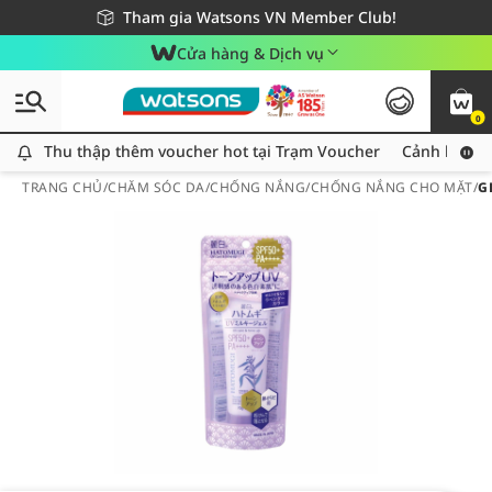
Giao hàng nhanh 24h - Áp dụng khu vực TP. Hồ Chí Minh
Miễn phí giao hàng cho đơn hàng từ 249,000Đ
Tham gia Watsons VN Member Club!
Cửa hàng & Dịch vụ
0
Thu thập thêm voucher hot tại Trạm Voucher
Thu thập thêm voucher hot tại Trạm Voucher
Cảnh báo An
TRANG CHỦ
/
CHĂM SÓC DA
/
CHỐNG NẮNG
/
CHỐNG NẮNG CHO MẶT
/
G