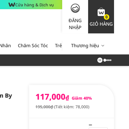
Cửa hàng & Dịch vụ
0
ĐĂNG
GIỎ HÀNG
NHẬP
 Nhân
Chăm Sóc Tóc
Trẻ Em
Thương hiệu
Nam Giới
Chăm Sóc 
117,000
m By
₫
Giảm 40%
195,000₫
(Tiết kiệm: 78,000)