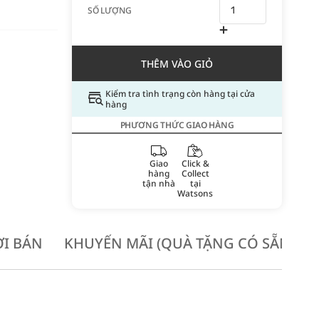
SỐ LƯỢNG
THÊM VÀO GIỎ
Kiểm tra tình trạng còn hàng tại cửa
hàng
PHƯƠNG THỨC GIAO HÀNG
Giao
Click &
hàng
Collect
tận nhà
tại
Watsons
I BÁN
KHUYẾN MÃI (QUÀ TẶNG CÓ SẴN KH