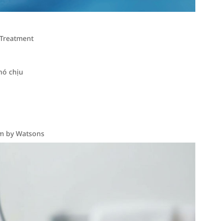
 Treatment
hó chịu
em by Watsons