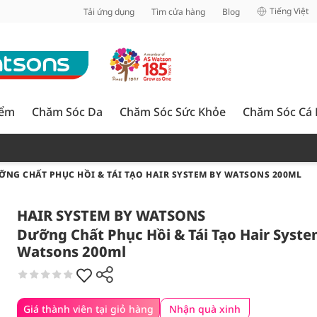
inh
Tiếng Việt
Tải ứng dụng
Tìm cửa hàng
Blog
iểm
Chăm Sóc Da
Chăm Sóc Sức Khỏe
Chăm Sóc Cá
ỠNG CHẤT PHỤC HỒI & TÁI TẠO HAIR SYSTEM BY WATSONS 200ML
HAIR SYSTEM BY WATSONS
Dưỡng Chất Phục Hồi & Tái Tạo Hair Syste
Watsons 200ml
Giá thành viên tại giỏ hàng
Nhận quà xinh