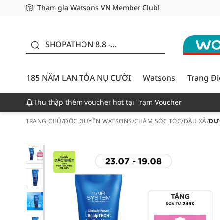
Tham gia Watsons VN Member Club!
Miễn phí giao hàng cho đơn hàng từ 249,000Đ
Giao hàng nhanh 24h - Áp dụng khu vực TP. Hồ Chí M
185 NĂM LAN TỎA NỤ
CƯỜI - GIẢM ĐẾN
SHOPATHON 8.8 -
50%
DEAL ĐỈNH
185 NĂM LAN TỎA NỤ CƯỜI
Watsons
Trang Đ
Thu thập thêm voucher hot tại Trạm Voucher
TRANG CHỦ
/
ĐỘC QUYỀN WATSONS
/
CHĂM SÓC TÓC
/
DẦU XẢ
/
DƯ