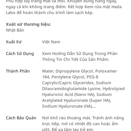
Phù hợp tẩy trang mắt và môi. Khuyên dùng hàng ngày,
ngay cả khi không trang điểm. Kết hợp Kem rửa mặt Hada
Labo để hoàn thành chu trình làm sạch kép.
Xuất xứ thương hiệu:
Nhật Bản
Xuất Xứ
Việt Nam
Cách Sử Dụng
Xem Hướng Dẫn Sử Dụng Trong Phần
Thông Tin Chi Tiết Của Sản Phẩm.
Thành Phần
Water, Dipropylene Glycol, Poloxamer
184, Pentylene Glycol, PEG-8
Caprylic/Capric Glycerides, Sodium
Dilauramidoglutamide Lysine, Hydrolyzed
Hyaluronic Acid (Nano HA), Sodium
Acetylated Hyaluronate (Super HA),
Sodium Hyaluronate (HA),…
Cách Bảo Quản
Nơi khô ráo thoáng mát. Tránh ánh nắng
trực tiếp, nơi có nhiệt độ cao hoặc ẩm
ướt. Để xa tầm tay trẻ em.