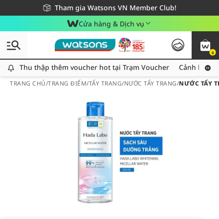
Giao hàng nhanh 24h - Áp dụng khu vực TP. Hồ Chí Minh
Miễn phí giao hàng cho đơn hàng từ 249,000Đ
Tham gia Watsons VN Member Club!
Cửa hàng & Dịch vụ
0
Thu thập thêm voucher hot tại Trạm Voucher
Thu thập thêm voucher hot tại Trạm Voucher
Cảnh báo An
TRANG CHỦ
/
TRANG ĐIỂM
/
TẨY TRANG
/
NƯỚC TẨY TRANG
/
NƯỚC TẨY T