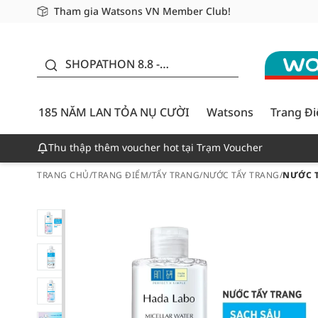
Tham gia Watsons VN Member Club!
Miễn phí giao hàng cho đơn hàng từ 249,000Đ
Giao hàng nhanh 24h - Áp dụng khu vực TP. Hồ Chí M
185 NĂM LAN TỎA NỤ
CƯỜI - GIẢM ĐẾN
SHOPATHON 8.8 -
50%
DEAL ĐỈNH
185 NĂM LAN TỎA NỤ CƯỜI
Watsons
Trang Đ
Thu thập thêm voucher hot tại Trạm Voucher
TRANG CHỦ
/
TRANG ĐIỂM
/
TẨY TRANG
/
NƯỚC TẨY TRANG
/
NƯỚC T