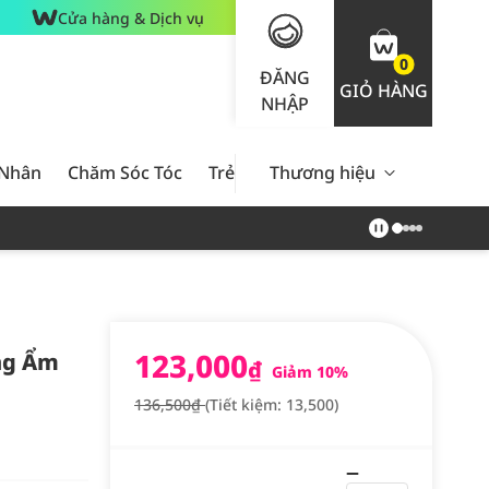
Cửa hàng & Dịch vụ
0
ĐĂNG
GIỎ HÀNG
NHẬP
 Nhân
Chăm Sóc Tóc
Trẻ Em
Thương hiệu
Nam Giới
Chăm Sóc 
123,000
ng Ẩm
₫
Giảm 10%
136,500₫
(Tiết kiệm: 13,500)