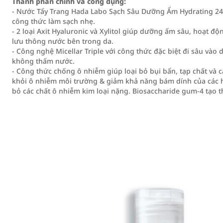
Thành phần chính và công dụng:
- Nước Tẩy Trang Hada Labo Sạch Sâu Dưỡng Ẩm Hydrating 240
công thức làm sạch nhẹ.
- 2 loại Axit Hyaluronic và Xylitol giúp dưỡng ẩm sâu, hoạt đ
lưu thông nước bên trong da.
- Công nghệ Micellar Triple với công thức đặc biệt đi sâu vào
không thấm nước.
- Công thức chống ô nhiễm giúp loại bỏ bụi bẩn, tạp chất và
khỏi ô nhiễm môi trường & giảm khả năng bám dính của các hạt
bỏ các chất ô nhiễm kim loại nặng. Biosaccharide gum-4 tạo 