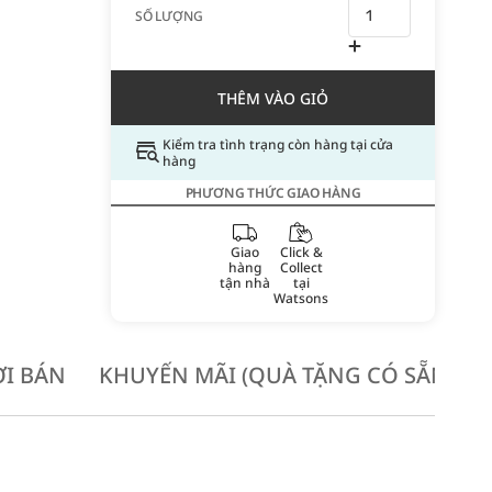
SỐ LƯỢNG
THÊM VÀO GIỎ
Kiểm tra tình trạng còn hàng tại cửa
hàng
PHƯƠNG THỨC GIAO HÀNG
Giao
Click &
hàng
Collect
tận nhà
tại
Watsons
I BÁN
KHUYẾN MÃI (QUÀ TẶNG CÓ SẴN KH