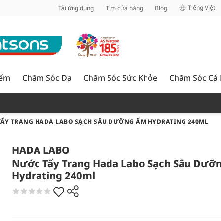
inh
Tiếng Việt
Tải ứng dụng
Tìm cửa hàng
Blog
iểm
Chăm Sóc Da
Chăm Sóc Sức Khỏe
Chăm Sóc Cá
ẨY TRANG HADA LABO SẠCH SÂU DƯỠNG ẨM HYDRATING 240ML
HADA LABO
Nước Tẩy Trang Hada Labo Sạch Sâu Dưỡ
Hydrating 240ml