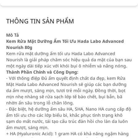
THÔNG TIN SẢN PHẨM
Mô Tả
Kem Rửa Mặt Dưỡng Ẩm Tối Ưu Hada Labo Advanced
Nourish 80g
Kem rửa mặt dưỡng ẩm tối ưu Hada Labo Advanced
Nourish là giải pháp chăm sóc hiệu quả da mặt của bạn sau
một ngày dài tiếp xúc với khói bụi ô nhiễm và nắng nóng.
Thành Phần Chính và Công Dụng:
- Với thông điệp Đủ ẩm quyết định chất da đẹp, kem Rửa
Mặt Hada Labo Advanced Nourish sẽ giúp các bạn dưỡng
da ẩm mượt, sáng mịn, tươi trẻ mỗi ngày. Đồng thời, bọt
mịn nhẹ nhàng sẽ rửa sạch lớp tế bào chết, bụi bẫn, bã
nhờn ẩn sâu trong lỗ chân lông.
- Đặc biệt, hệ dưỡng ẩm sâu HA, SHA, Nano HA cung cấp độ
ẩm tối ưu cho các lớp biểu bì, khắc phục tình trạng khô
sạm do mất nước, tái tạo cấu trúc đàn hồi cho làn da luôn
ẩm mượt, sáng mịn.
+ HA (Hyaluronic Acid): 1 gram HA có khả năng ngậm hàng