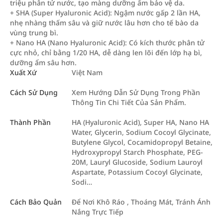
triệu phân tử nước, tạo màng dưỡng ẩm bảo vệ da.
+ SHA (Super Hyaluronic Acid): Ngậm nước gấp 2 lần HA,
nhẹ nhàng thấm sâu và giữ nước lâu hơn cho tế bào da
vùng trung bì.
+ Nano HA (Nano Hyaluronic Acid): Có kích thước phân tử
cực nhỏ, chỉ bằng 1/20 HA, dễ dàng len lõi đến lớp hạ bì,
dưỡng ẩm sâu hơn.
Xuất Xứ
Việt Nam
Cách Sử Dụng
Xem Hướng Dẫn Sử Dụng Trong Phần
Thông Tin Chi Tiết Của Sản Phẩm.
Thành Phần
HA (Hyaluronic Acid), Super HA, Nano HA
Water, Glycerin, Sodium Cocoyl Glycinate,
Butylene Glycol, Cocamidopropyl Betaine,
Hydroxypropyl Starch Phosphate, PEG-
20M, Lauryl Glucoside, Sodium Lauroyl
Aspartate, Potassium Cocoyl Glycinate,
Sodi…
Cách Bảo Quản
Để Nơi Khô Ráo , Thoáng Mát, Tránh Ánh
Nắng Trực Tiếp