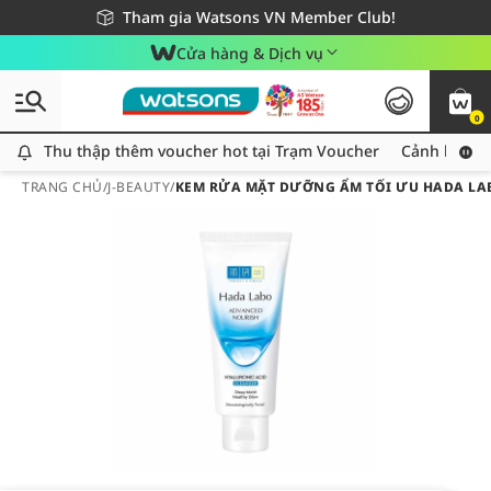
Giao hàng nhanh 24h - Áp dụng khu vực TP. Hồ Chí Minh
Miễn phí giao hàng cho đơn hàng từ 249,000Đ
Tham gia Watsons VN Member Club!
Cửa hàng & Dịch vụ
0
Thu thập thêm voucher hot tại Trạm Voucher
Thu thập thêm voucher hot tại Trạm Voucher
Cảnh báo An
TRANG CHỦ
/
J-BEAUTY
/
KEM RỬA MẶT DƯỠNG ẨM TỐI ƯU HADA LA