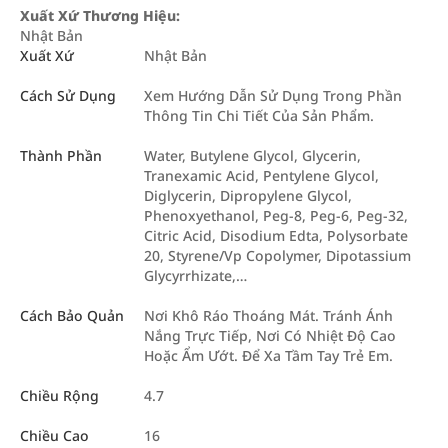
Xuất Xứ Thương Hiệu:
Nhật Bản
Xuất Xứ
Nhật Bản
Cách Sử Dụng
Xem Hướng Dẫn Sử Dụng Trong Phần
Thông Tin Chi Tiết Của Sản Phẩm.
Thành Phần
Water, Butylene Glycol, Glycerin,
Tranexamic Acid, Pentylene Glycol,
Diglycerin, Dipropylene Glycol,
Phenoxyethanol, Peg-8, Peg-6, Peg-32,
Citric Acid, Disodium Edta, Polysorbate
20, Styrene/Vp Copolymer, Dipotassium
Glycyrrhizate,…
Cách Bảo Quản
Nơi Khô Ráo Thoáng Mát. Tránh Ánh
Nắng Trực Tiếp, Nơi Có Nhiệt Độ Cao
Hoặc Ẩm Ướt. Để Xa Tầm Tay Trẻ Em.
Chiều Rộng
4.7
Chiều Cao
16