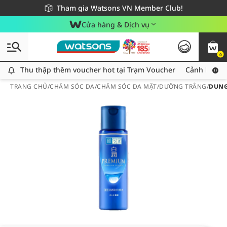
Giao hàng nhanh 24h - Áp dụng khu vực TP. Hồ Chí Minh
Miễn phí giao hàng cho đơn hàng từ 249,000Đ
Tham gia Watsons VN Member Club!
Cửa hàng & Dịch vụ
0
Thu thập thêm voucher hot tại Trạm Voucher
Thu thập thêm voucher hot tại Trạm Voucher
Cảnh báo An
TRANG CHỦ
/
CHĂM SÓC DA
/
CHĂM SÓC DA MẶT
/
DƯỠNG TRẮNG
/
DUNG