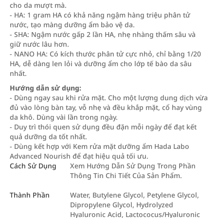
cho da mượt mà.
- HA: 1 gram HA có khả năng ngậm hàng triệu phân tử
nước, tạo màng dưỡng ẩm bảo vệ da.
- SHA: Ngậm nước gấp 2 lần HA, nhẹ nhàng thấm sâu và
giữ nước lâu hơn.
- NANO HA: Có kích thước phân tử cực nhỏ, chỉ bằng 1/20
HA, dễ dàng len lỏi và dưỡng ẩm cho lớp tế bào da sâu
nhất.
Hướng dẫn sử dụng:
- Dùng ngay sau khi rửa mặt. Cho một lượng dung dịch vừa
đủ vào lòng bàn tay, vỗ nhẹ và đều khắp mặt, cổ hay vùng
da khô. Dùng vài lần trong ngày.
- Duy trì thói quen sử dụng đều đặn mỗi ngày để đạt kết
quả dưỡng da tốt nhất.
- Dùng kết hợp với Kem rửa mặt dưỡng ẩm Hada Labo
Advanced Nourish để đạt hiệu quả tối ưu.
Cách Sử Dụng
Xem Hướng Dẫn Sử Dụng Trong Phần
Thông Tin Chi Tiết Của Sản Phẩm.
Thành Phần
Water, Butylene Glycol, Petylene Glycol,
Dipropylene Glycol, Hydrolyzed
Hyaluronic Acid, Lactococus/Hyaluronic