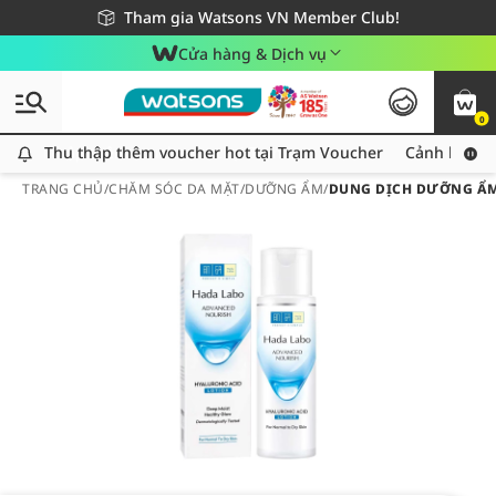
Giao hàng nhanh 24h - Áp dụng khu vực TP. Hồ Chí Minh
Miễn phí giao hàng cho đơn hàng từ 249,000Đ
Tham gia Watsons VN Member Club!
Cửa hàng & Dịch vụ
0
Thu thập thêm voucher hot tại Trạm Voucher
Thu thập thêm voucher hot tại Trạm Voucher
Cảnh báo An
TRANG CHỦ
/
CHĂM SÓC DA MẶT
/
DƯỠNG ẨM
/
DUNG DỊCH DƯỠNG ẨM