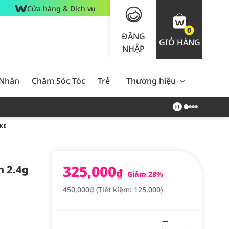
Cửa hàng & Dịch vụ
0
ĐĂNG
GIỎ HÀNG
NHẬP
 Nhân
Chăm Sóc Tóc
Trẻ Em
Thương hiệu
Nam Giới
Chăm Sóc 
KE
325,000
h 2.4g
₫
Giảm 28%
450,000₫
(Tiết kiệm: 125,000)