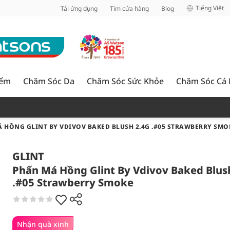
inh
Tiếng Việt
Tải ứng dụng
Tìm cửa hàng
Blog
iểm
Chăm Sóc Da
Chăm Sóc Sức Khỏe
Chăm Sóc Cá
 HỒNG GLINT BY VDIVOV BAKED BLUSH 2.4G .#05 STRAWBERRY SMO
GLINT
Phấn Má Hồng Glint By Vdivov Baked Blus
.#05 Strawberry Smoke
Nhận quà xinh