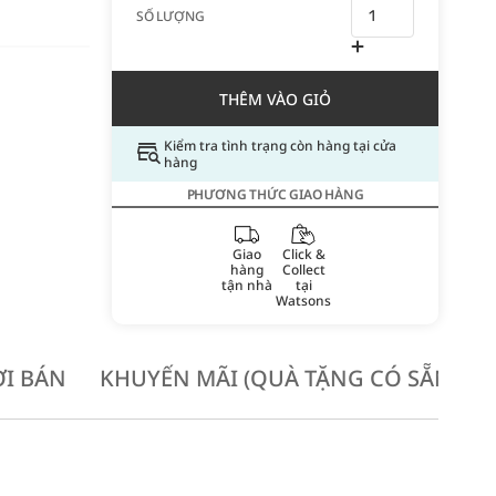
SỐ LƯỢNG
THÊM VÀO GIỎ
Kiểm tra tình trạng còn hàng tại cửa
hàng
PHƯƠNG THỨC GIAO HÀNG
Giao
Click &
hàng
Collect
tận nhà
tại
Watsons
I BÁN
KHUYẾN MÃI (QUÀ TẶNG CÓ SẴN KH