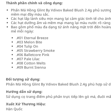
Thành phần chính và công dụng:
Phấn Má Hồng Glint By Vdivov Baked Blush 2.4g phủ sương
mềm mại đầy màu sắc.
Các hạt lấp lánh siêu mịn mang lại cảm giác tinh tế cho án
Các hạt dưỡng ẩm và mềm mại mang lại màu nước rõ ràng 
Bao gồm phổ màu đa dạng từ ánh nắng mặt trời đến hoàng
mẻ mỗi ngày:
.#01 Eternal Breeze
.#03 Melon Bite
.#04 Tulip On
.#05 Strawberry Smoke
.#06 Balletcore Pink
.#07 Pale Lilac
.#08 Cotton Melts
.#09 Burnt Sienna
Đối tượng sử dụng:
Phấn Má Hồng Glint By Vdivov Baked Blush 2.4g phù hợp sử d
Hướng dẫn sử dụng:
Sử dụng cọ trang điểm phủ phấn trực tiếp lên gò má, đuôi 
Xuất Xứ Thương Hiệu:
Hàn Quốc