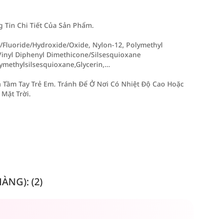
Tin Chi Tiết Của Sản Phẩm.
Fluoride/Hydroxide/Oxide, Nylon-12, Polymethyl
/Vinyl Diphenyl Dimethicone/Silsesquioxane
ymethylsilsesquioxane,Glycerin,…
 Tầm Tay Trẻ Em. Tránh Để Ở Nơi Có Nhiệt Độ Cao Hoặc
Mặt Trời.
NG): (2)