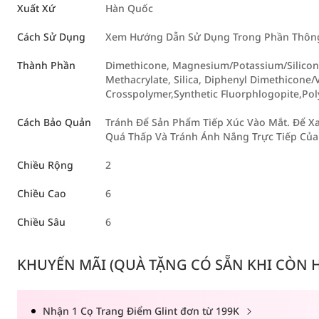
Xuất Xứ
Hàn Quốc
Cách Sử Dụng
Xem Hướng Dẫn Sử Dụng Trong Phần Thông 
Thành Phần
Dimethicone, Magnesium/Potassium/Silicon/
Methacrylate, Silica, Diphenyl Dimethicone
Crosspolymer,Synthetic Fluorphlogopite,Pol
Cách Bảo Quản
Tránh Để Sản Phẩm Tiếp Xúc Vào Mắt. Để Xa
Quá Thấp Và Tránh Ánh Nắng Trực Tiếp Của 
Chiều Rộng
2
Chiều Cao
6
Chiều Sâu
6
KHUYẾN MÃI (QUÀ TẶNG CÓ SẴN KHI CÒN HÀ
Nhận 1 Cọ Trang Điểm Glint đơn từ 199K