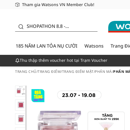
Tham gia Watsons VN Member Club!
Miễn phí giao hàng cho đơn hàng từ 249,000Đ
Giao hàng nhanh 24h - Áp dụng khu vực TP. Hồ Chí M
185 NĂM LAN TỎA NỤ
CƯỜI - GIẢM ĐẾN
SHOPATHON 8.8 -
50%
DEAL ĐỈNH
185 NĂM LAN TỎA NỤ CƯỜI
Watsons
Trang Đ
Thu thập thêm voucher hot tại Trạm Voucher
TRANG CHỦ
/
TRANG ĐIỂM
/
TRANG ĐIỂM MẶT
/
PHẤN MÁ
/
PHẤN MÁ