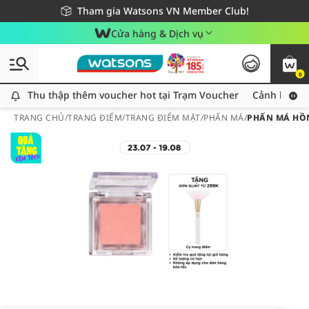
Giao hàng nhanh 24h - Áp dụng khu vực TP. Hồ Chí Minh
Miễn phí giao hàng cho đơn hàng từ 249,000Đ
Tham gia Watsons VN Member Club!
Cửa hàng & Dịch vụ
0
Thu thập thêm voucher hot tại Trạm Voucher
Thu thập thêm voucher hot tại Trạm Voucher
Cảnh báo An
TRANG CHỦ
/
TRANG ĐIỂM
/
TRANG ĐIỂM MẶT
/
PHẤN MÁ
/
PHẤN MÁ HỒN