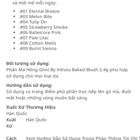
và mới mẻ mỗi ngày:
.#01 Eternal Breeze
.#03 Melon Bite
.#04 Tulip On
.#05 Strawberry Smoke
.#06 Balletcore Pink
.#07 Pale Lilac
.#08 Cotton Melts
.#09 Burnt Sienna
Đối tượng sử dụng:
Phấn Má Hồng Glint By Vdivov Baked Blush 2.4g phù hợp
sử dụng cho mọi loại da.
Hướng dẫn sử dụng:
Sử dụng cọ trang điểm phủ phấn trực tiếp lên gò má, đuôi
mắt hoặc những vùng muốn bắt sáng.
Xuất Xứ Thương Hiệu:
Hàn Quốc
Xuất
Hàn Quốc
Xứ
Cách
Xem Hướng Dẫn Sử Dụng Trong Phần Thông Tin Chi T