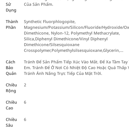
Sử
Của Sản Phẩm.
Dụng
Thành
Synthetic Fluorphlogopite,
Phần
Magnesium/Potassium/Silicon/Fluoride/Hydroxide/Ox
Dimethicone, Nylon-12, Polymethyl Methacrylate,
Silica,Diphenyl Dimethicone/Vinyl Diphenyl
Dimethicone/Silsesquioxane
Crosspolymer,Polymethylsilsesquioxane,Glycerin,…
Cách
Tránh Để Sản Phẩm Tiếp Xúc Vào Mắt. Để Xa Tầm Tay 
Bảo
Em. Tránh Để Ở Nơi Có Nhiệt Độ Cao Hoặc Quá Thấp 
Quản
Tránh Ánh Nắng Trực Tiếp Của Mặt Trời.
Chiều
2
Rộng
Chiều
6
Cao
Chiều
6
Sâu