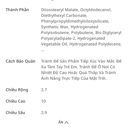
Thành Phần
Diisostearyl Malate, Octyldodecanol,
Diethylhexyl Carbonate,
Phenylpropyldimethylsiloxysilicate,
Synthetic Wax, Hydrogenated
Polyisobutene, Polybutene, Bis-Diglyceryl
Polyacyladipate-2, Hydrogenated
Vegetable Oil, Hydrogenated Polydecene,
…
Cách Bảo Quản
Tránh Để Sản Phẩm Tiếp Xúc Vào Mắt. Để
Xa Tầm Tay Trẻ Em. Tránh Để Ở Nơi Có
Nhiệt Độ Cao Hoặc Quá Thấp Và Tránh
Ánh Nắng Trực Tiếp Của Mặt Trời.
Chiều Rộng
2.7
Chiều Cao
10
Chiều Sâu
2.9
ẨN