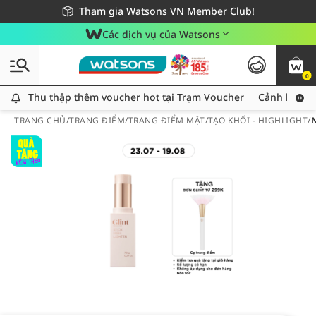
Giao hàng nhanh 24h - Áp dụng khu vực TP. Hồ Chí Minh
Miễn phí giao hàng cho đơn hàng từ 249,000Đ
Tham gia Watsons VN Member Club!
Các dịch vụ của Watsons
0
Thu thập thêm voucher hot tại Trạm Voucher
Thu thập thêm voucher hot tại Trạm Voucher
Cảnh báo An
TRANG CHỦ
/
TRANG ĐIỂM
/
TRANG ĐIỂM MẶT
/
TẠO KHỐI - HIGHLIGHT
/